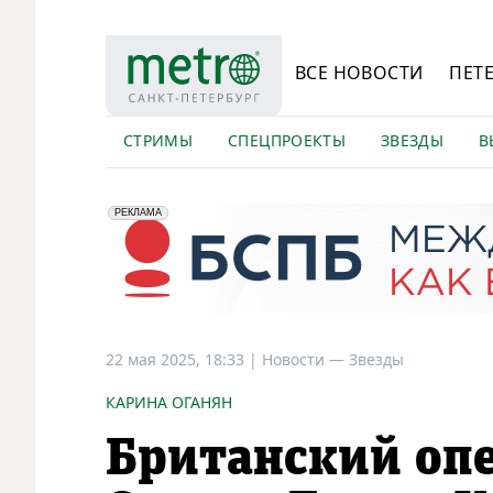
ВСЕ НОВОСТИ
ПЕТ
СТРИМЫ
СПЕЦПРОЕКТЫ
ЗВЕЗДЫ
В
erid: 2VfnxyFybV5
ПАО "Банк "Санкт-Петербург", ИНН: 7831000027
РЕКЛАМА
22 мая 2025, 18:33
|
Новости —
Звезды
КАРИНА ОГАНЯН
Британский опе