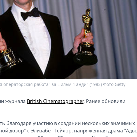
операторская работа" за фильм "Ганди" (1983) Фото Getty
ции журнала
British Cinematographer
. Ранее обновили
ть благодаря участию в создании нескольких значимых
ной дозор" с Элизабет Тейлор, напряженная драма "Адв