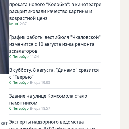
проката нового "Колобка": в кинотеатре
раскритиковали качество картины и
возрастной ценз
Кино
12:37
График работы вестибюля "Чкаловской"
изменится с 10 августа из-за ремонта
эскалаторов
С.Петербург
11:24
В субботу, 8 августа, "Динамо" сразится
с "Тверью"
С.Петербург
Вчера 19:03
Здание на улице Комсомола стало
памятником
С.Петербург
Вчера 18:57
Эксперты надзорного ведомства
окат
изучили более 3500 образцов мясных