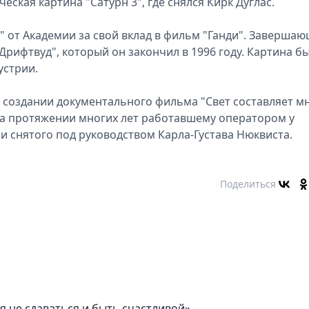
еская картина "Сатурн 3", где снялся Кирк Дуглас.
" от Академии за свой вклад в фильм "Ганди". Заверша
рифтвуд", который он закончил в 1996 году. Картина б
устрии.
 создании документального фильма "Свет составляет м
на протяжении многих лет работавшему оператором у
и снятого под руководством Карла-Густава Нюквиста.
Поделиться
я не сдаваться и быть счастливой»