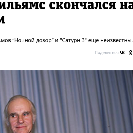
ильямс скончался н
и
мов “Ночной дозор” и "Сатурн 3" еще неизвестны.
Поделиться