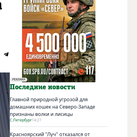
а
РЕКЛАМА
Социальная реклама
Последние новости
Главной природной угрозой для
домашних кошек на Северо-Западе
признаны волки и лисицы
С.Петербург
14:27
Красноярский "Луч" отказался от