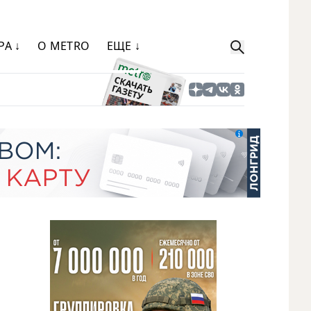
РА ↓
О METRO
ЕЩЕ ↓