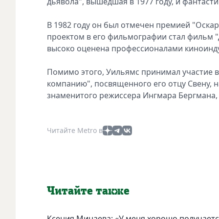
дьявола", вышедшая в 1977 году, и фантастич
В 1982 году он был отмечен премией "Оскар
проектом в его фильмографии стал фильм "Д
высоко оценена профессионалами киноинд
Помимо этого, Уильямс принимал участие в
компанию", посвященного его отцу Свену, 
знаменитого режиссера Ингмара Бергмана, 
Читайте Metro в
Читайте также
Ксения Минаева: «У меня хорошо получаетс