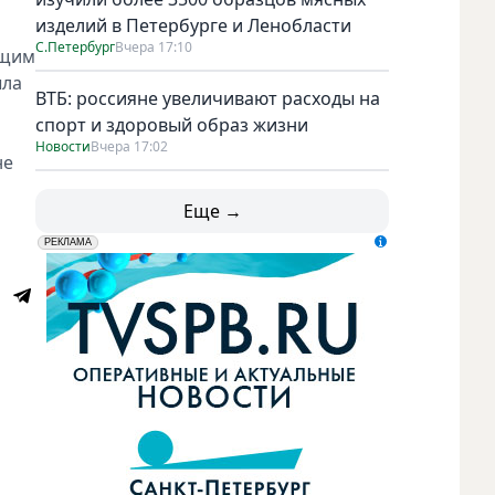
изделий в Петербурге и Ленобласти
С.Петербург
Вчера 17:10
ющим
ыла
ВТБ: россияне увеличивают расходы на
спорт и здоровый образ жизни
Новости
Вчера 17:02
не
Еще →
erid: LdtCK5udn
АО "ГАТР", ИНН: 7841320717
РЕКЛАМА