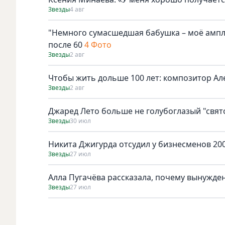
Звезды
4 авг
"Немного сумасшедшая бабушка – моё амплу
после 60
4 Фото
Звезды
2 авг
Чтобы жить дольше 100 лет: композитор Ал
Звезды
2 авг
Джаред Лето больше не голубоглазый "свят
Звезды
30 июл
Никита Джигурда отсудил у бизнесменов 200
Звезды
27 июл
Алла Пугачёва рассказала, почему вынужден
Звезды
27 июл