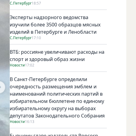
С.Петербург
18:57
Эксперты надзорного ведомства
изучили более 3500 образцов мясных
изделий в Петербурге и Ленобласти
С.Петербург
17:10
ВТБ: россияне увеличивают расходы на
спорт и здоровый образ жизни
Новости
17:02
В Санкт-Петербурге определили
очередность размещения эмблем и
наименований политических партий в
избирательном бюллетене по единому
избирательному округу на выборах
депутатов Законодательного Собрания
Новости
16:13
Бывшему главе издательств Popcorn