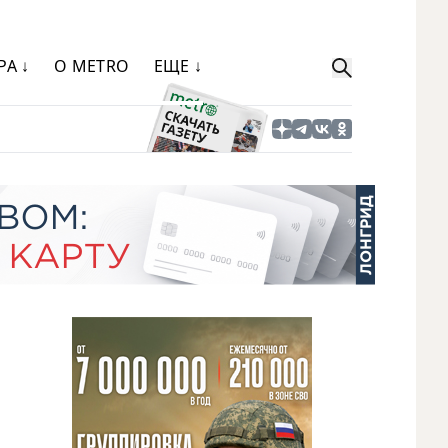
РА ↓
О METRO
ЕЩЕ ↓