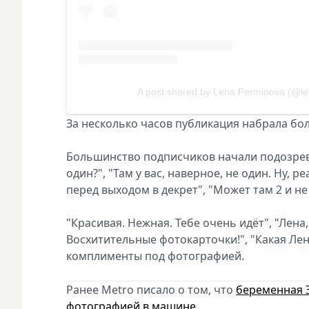
A post shared by Lena Perminova (@l
За несколько часов публикация набрала бол
Большинство подписчиков начали подозрева
один?", "Там у вас, наверное, не один. Ну, 
перед выходом в декрет", "Может там 2 и не 
"Красивая. Нежная. Тебе очень идёт", "Лена
Восхитительные фотокарточки!", "Какая Лен
комплименты под фотографией.
Ранее Metro писало о том, что
беременная Э
фотографией в машине.