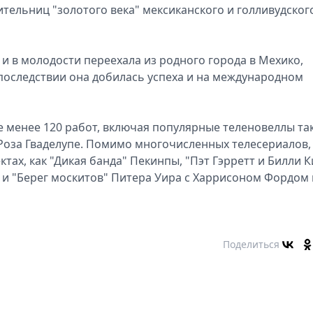
тельниц "золотого века" мексиканского и голливудског
 и в молодости переехала из родного города в Мехико,
Впоследствии она добилась успеха и на международном
менее 120 работ, включая популярные теленовеллы так
и "Роза Гваделупе. Помимо многочисленных телесериалов,
ктах, как "Дикая банда" Пекинпы, "Пэт Гэрретт и Билли К
 и "Берег москитов" Питера Уира с Харрисоном Фордом 
Поделиться