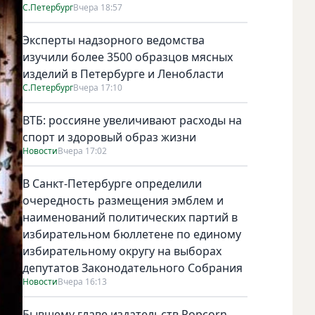
С.Петербург
Вчера 18:57
Эксперты надзорного ведомства
изучили более 3500 образцов мясных
изделий в Петербурге и Ленобласти
С.Петербург
Вчера 17:10
ВТБ: россияне увеличивают расходы на
спорт и здоровый образ жизни
Новости
Вчера 17:02
В Санкт-Петербурге определили
очередность размещения эмблем и
наименований политических партий в
избирательном бюллетене по единому
избирательному округу на выборах
депутатов Законодательного Собрания
Новости
Вчера 16:13
Бывшему главе издательств Popcorn