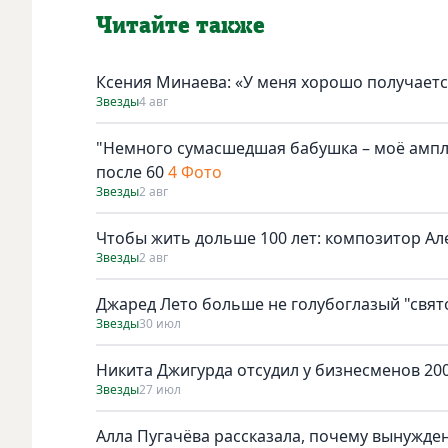
Читайте также
Ксения Минаева: «У меня хорошо получаетс
Звезды
4 авг
"Немного сумасшедшая бабушка – моё амплу
после 60
4 Фото
Звезды
2 авг
Чтобы жить дольше 100 лет: композитор Ал
Звезды
2 авг
Джаред Лето больше не голубоглазый "свят
Звезды
30 июл
Никита Джигурда отсудил у бизнесменов 200
Звезды
27 июл
Алла Пугачёва рассказала, почему вынужден