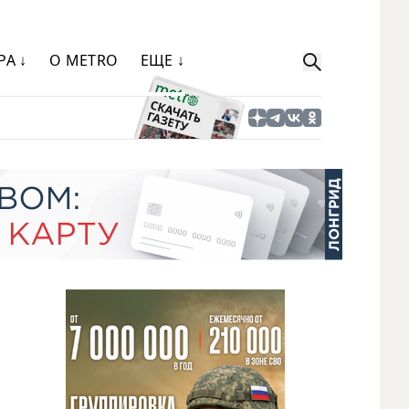
РА ↓
О METRO
ЕЩЕ ↓