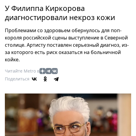
Петербург
У Филиппа Киркорова
Россия
диагностировали некроз кожи
Мир
Здоровье
Проблемами со здоровьем обернулось для поп-
Еда
короля российской сцены выступление в Северной
Туризм
столице. Артисту поставлен серьезный диагноз, из-
Мода
за которого есть риск оказаться на больничной
Театр
койке.
Кино
Читайте Metro в
Афиша
Поделиться
Книги
Выставки
Пресс-
релизы
О
Metro
Стримы