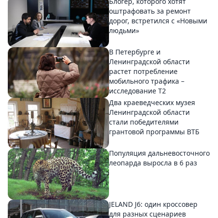
Блогер, которого хотят
оштрафовать за ремонт
дорог, встретился с «Новыми
людьми»
В Петербурге и
Ленинградской области
растет потребление
мобильного трафика –
исследование T2
Два краеведческих музея
Ленинградской области
стали победителями
грантовой программы ВТБ
Популяция дальневосточного
леопарда выросла в 6 раз
JELAND J6: один кроссовер
для разных сценариев