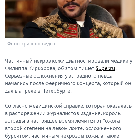
Спецпроекты
Звезды
Выборы
2026
Скачай
Фото скриншот видео
Metro
Частичный некроз кожи диагностировали медики у
Филиппа Киркорова, об этом пишет
Super.ru
.
Серьезные осложнения у эстрадного певца
начались после фееричного концерта, который он
дал в апреле в Петербурге.
Согласно медицинской справке, которая оказалась
в распоряжении журналистов издания, король
эстрады в настоящее время лечится от "ожога
второй степени на левом локте, осложненного
бурситом, частичным некрозом кожи, а также