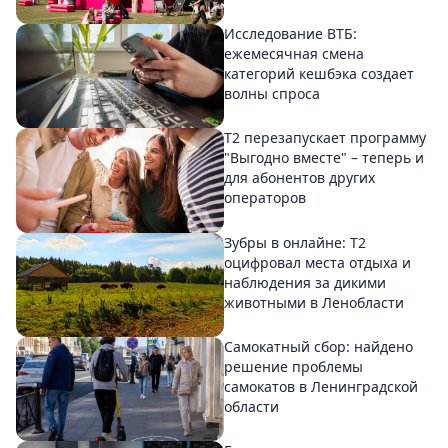
Исследование ВТБ:
ежемесячная смена
категорий кешбэка создает
волны спроса
Т2 перезапускает программу
"Выгодно вместе" – теперь и
для абонентов других
операторов
Зубры в онлайне: Т2
оцифровал места отдыха и
наблюдения за дикими
животными в Ленобласти
Самокатный сбор: найдено
решение проблемы
самокатов в Ленинградской
области