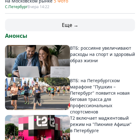
на Московском рынке
5 Фото
С.Петербург
Вчера 14:22
Еще →
Анонсы
ВТБ: россияне увеличивают
расходы на спорт и здоровый
образ жизни
ВТБ: на Петербургском
марафоне "Пушкин –
Петербург" появится новая
беговая трасса для
профессиональных
спортсменов
Т2 включает маджентовый
режим на "Пикнике Афиши"
в Петербурге