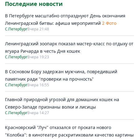
Последние новости
В Петербурге масштабно отпразднуют День окончания
Ленинградской битвы: афиша мероприятий
2 Фото
С.Петербург
Вчера 21:48
Ленинградский зоопарк показал мастер-класс по отдыху от
ягуара Ричарда в честь Дня кошек
С.Петербург
Вчера 19:23
В Сосновом Бору задержан мужчина, повредивший
памятник ради "проверки на прочность"
С.Петербург
Вчера 16:55
Главной природной угрозой для домашних кошек на
Северо-Западе признаны волки и лисицы
С.Петербург
Вчера 14:27
Красноярский "Луч" отказался от проката нового
"Колобка": в кинотеатре раскритиковали качество картины