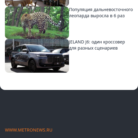
Популяция дальневосточного
леопарда выросла в 6 раз
JELAND J6: один кроссовер
для разных сценариев
WWW.METRONEWS.RU