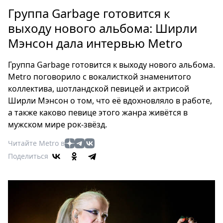
Петербург
Группа Garbage готовится к
Россия
выходу нового альбома: Ширли
Мир
Мэнсон дала интервью Metro
Здоровье
Еда
Группа Garbage готовится к выходу нового альбома.
Туризм
Metro поговорило с вокалисткой знаменитого
Мода
коллектива, шотландской певицей и актрисой
Театр
Ширли Мэнсон о том, что её вдохновляло в работе,
Кино
а также каково певице этого жанра живётся в
мужском мире рок-звёзд.
Афиша
Книги
Читайте Metro в
Выставки
Поделиться
Пресс-
релизы
О
Metro
Стримы