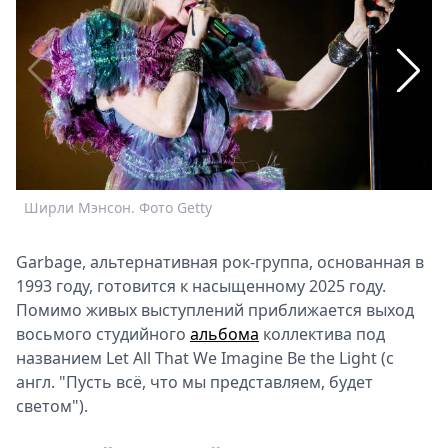
Спецпроекты
Звезды
Выборы
2026
Скачай
Metro
Ширли Мэнсон. Фото Getty
Ш
Garbage, альтернативная рок-группа, основанная в
1993 году, готовится к насыщенному 2025 году.
Помимо живых выступлений приближается выход
восьмого студийного
альбома
коллектива под
названием Let All That We Imagine Be the Light (с
англ. "Пусть всё, что мы представляем, будет
светом").