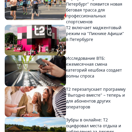
Петербург" появится новая
беговая трасса для
профессиональных
спортсменов
Т2 включает маджентовый
режим на "Пикнике Афиши"
в Петербурге
Исследование ВТБ:
ежемесячная смена
категорий кешбэка создает
волны спроса
Т2 перезапускает программу
"Выгодно вместе" – теперь и
для абонентов других
операторов
Зубры в онлайне: Т2
оцифровал места отдыха и
наблюдения за дикими