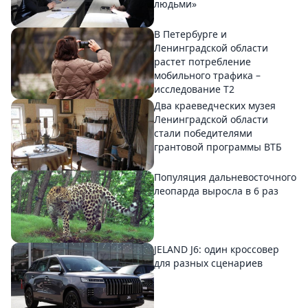
людьми»
В Петербурге и
Ленинградской области
растет потребление
мобильного трафика –
исследование T2
Два краеведческих музея
Ленинградской области
стали победителями
грантовой программы ВТБ
Популяция дальневосточного
леопарда выросла в 6 раз
JELAND J6: один кроссовер
для разных сценариев