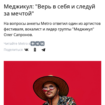
Петербург
Меджикул: "Верь в себя и следуй
Россия
за мечтой"
Мир
Здоровье
На вопросы анкеты Metro ответил один из артистов
Еда
фестиваля, вокалист и лидер группы "Меджикул"
Туризм
Олег Сапронов.
Мода
Читайте Metro в
Театр
Поделиться
Кино
Афиша
Книги
Выставки
Пресс-
релизы
О
Metro
Стримы