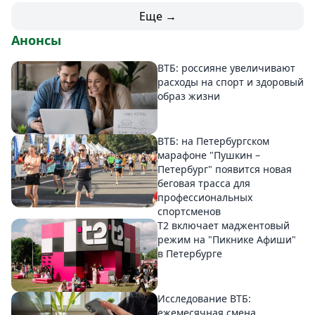
Еще →
Анонсы
ВТБ: россияне увеличивают
расходы на спорт и здоровый
образ жизни
ВТБ: на Петербургском
марафоне "Пушкин –
Петербург" появится новая
беговая трасса для
профессиональных
спортсменов
Т2 включает маджентовый
режим на "Пикнике Афиши"
в Петербурге
Исследование ВТБ:
ежемесячная смена