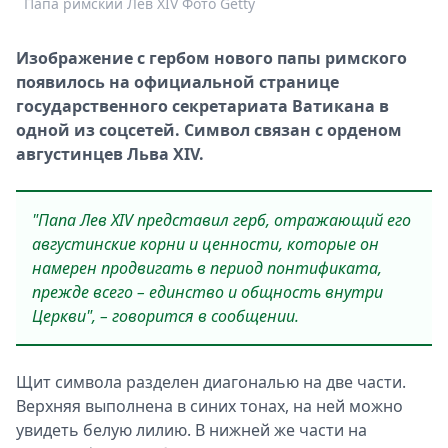
Папа римский Лев XIV Фото Getty
Г
Спецпроекты
Звезды
Изображение с гербом нового папы римского
Выборы
появилось на официальной странице
2026
государственного секретариата Ватикана в
Скачай
одной из соцсетей. Символ связан с орденом
Metro
августинцев Льва XIV.
"Папа Лев XIV представил герб, отражающий его
августинские корни и ценности, которые он
намерен продвигать в период понтификата,
прежде всего – единство и общность внутри
Церкви", – говорится в сообщении.
Щит символа разделен диагональю на две части.
Верхняя выполнена в синих тонах, на ней можно
увидеть белую лилию. В нижней же части на