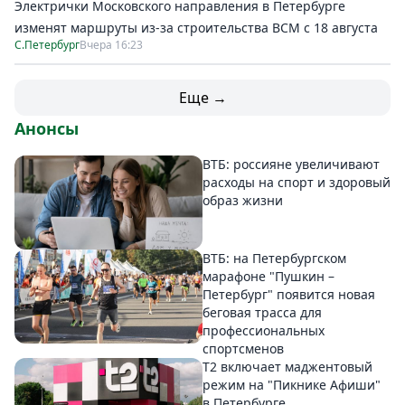
Электрички Московского направления в Петербурге
изменят маршруты из-за строительства ВСМ с 18 августа
С.Петербург
Вчера 16:23
Еще →
Анонсы
ВТБ: россияне увеличивают
расходы на спорт и здоровый
образ жизни
ВТБ: на Петербургском
марафоне "Пушкин –
Петербург" появится новая
беговая трасса для
профессиональных
спортсменов
Т2 включает маджентовый
режим на "Пикнике Афиши"
в Петербурге