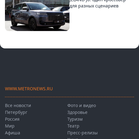
для разных сценариев
WWW.METRONEWS.RU
Все новости
Фото и видео
Петербург
Здоровье
Россия
Туризм
Мир
Театр
Афиша
Пресс-релизы