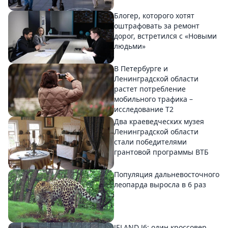
Блогер, которого хотят
оштрафовать за ремонт
дорог, встретился с «Новыми
людьми»
В Петербурге и
Ленинградской области
растет потребление
мобильного трафика –
исследование T2
Два краеведческих музея
Ленинградской области
стали победителями
грантовой программы ВТБ
Популяция дальневосточного
леопарда выросла в 6 раз
JELAND J6: один кроссовер