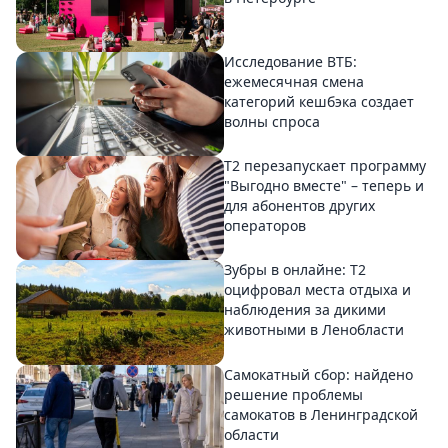
Исследование ВТБ:
ежемесячная смена
категорий кешбэка создает
волны спроса
Т2 перезапускает программу
"Выгодно вместе" – теперь и
для абонентов других
операторов
Зубры в онлайне: Т2
оцифровал места отдыха и
наблюдения за дикими
животными в Ленобласти
Самокатный сбор: найдено
решение проблемы
самокатов в Ленинградской
области