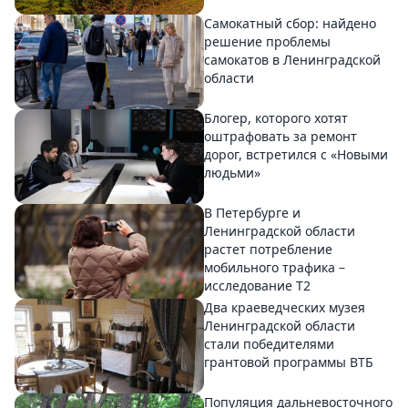
Самокатный сбор: найдено
решение проблемы
самокатов в Ленинградской
области
Блогер, которого хотят
оштрафовать за ремонт
дорог, встретился с «Новыми
людьми»
В Петербурге и
Ленинградской области
растет потребление
мобильного трафика –
исследование T2
Два краеведческих музея
Ленинградской области
стали победителями
грантовой программы ВТБ
Популяция дальневосточного