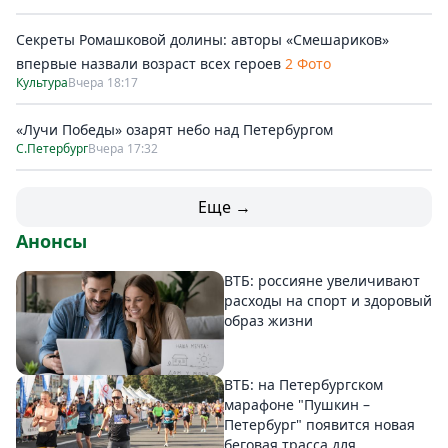
Секреты Ромашковой долины: авторы «Смешариков»
впервые назвали возраст всех героев
2 Фото
Культура
Вчера 18:17
«Лучи Победы» озарят небо над Петербургом
С.Петербург
Вчера 17:32
Еще →
Анонсы
ВТБ: россияне увеличивают
расходы на спорт и здоровый
образ жизни
ВТБ: на Петербургском
марафоне "Пушкин –
Петербург" появится новая
беговая трасса для