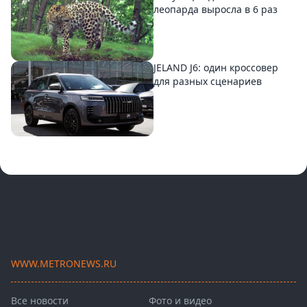
леопарда выросла в 6 раз
JELAND J6: один кроссовер
для разных сценариев
WWW.METRONEWS.RU
Все новости
Фото и видео