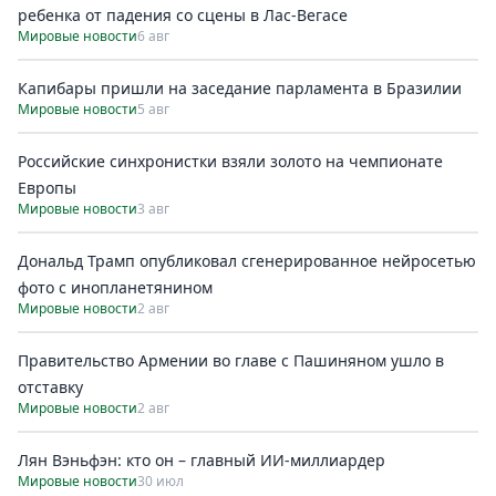
ребенка от падения со сцены в Лас-Вегасе
Мировые новости
6 авг
Капибары пришли на заседание парламента в Бразилии
Мировые новости
5 авг
Российские синхронистки взяли золото на чемпионате
Европы
Мировые новости
3 авг
Дональд Трамп опубликовал сгенерированное нейросетью
фото с инопланетянином
Мировые новости
2 авг
Правительство Армении во главе с Пашиняном ушло в
отставку
Мировые новости
2 авг
Лян Вэньфэн: кто он – главный ИИ-миллиардер
Мировые новости
30 июл