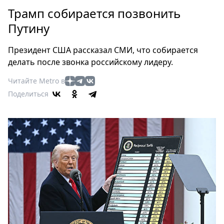
Петербург
Трамп собирается позвонить
Россия
Путину
Мир
Здоровье
Президент США рассказал СМИ, что собирается
Еда
делать после звонка российскому лидеру.
Туризм
Читайте Metro в
Мода
Поделиться
Театр
Кино
Афиша
Книги
Выставки
Пресс-
релизы
О
Metro
Стримы