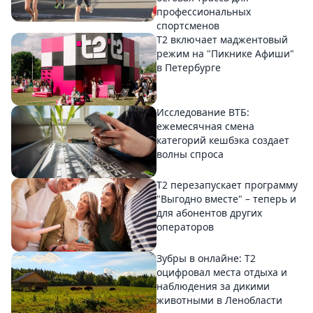
профессиональных
спортсменов
Т2 включает маджентовый
режим на "Пикнике Афиши"
в Петербурге
Исследование ВТБ:
ежемесячная смена
категорий кешбэка создает
волны спроса
Т2 перезапускает программу
"Выгодно вместе" – теперь и
для абонентов других
операторов
Зубры в онлайне: Т2
оцифровал места отдыха и
наблюдения за дикими
животными в Ленобласти