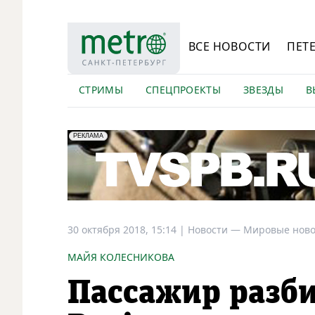
ВСЕ НОВОСТИ
ПЕТ
СТРИМЫ
СПЕЦПРОЕКТЫ
ЗВЕЗДЫ
В
erid: LdtCK5Efv
АО "ГАТР", ИНН: 7841320717
РЕКЛАМА
30 октября 2018, 15:14
|
Новости —
Мировые ново
МАЙЯ КОЛЕСНИКОВА
Пассажир разб