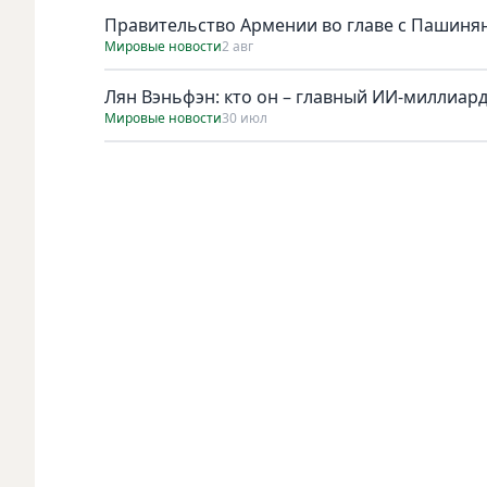
Правительство Армении во главе с Пашинян
Мировые новости
2 авг
Лян Вэньфэн: кто он – главный ИИ-миллиар
Мировые новости
30 июл