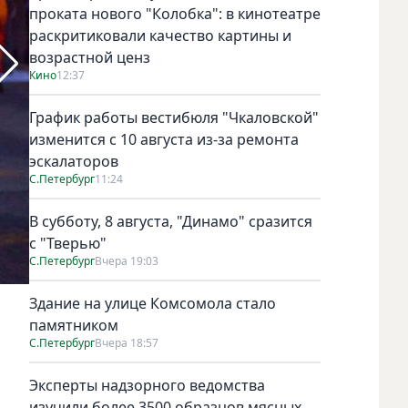
проката нового "Колобка": в кинотеатре
раскритиковали качество картины и
возрастной ценз
Кино
12:37
График работы вестибюля "Чкаловской"
изменится с 10 августа из-за ремонта
эскалаторов
С.Петербург
11:24
В субботу, 8 августа, "Динамо" сразится
с "Тверью"
С.Петербург
Вчера 19:03
В Джакарте идет спасательная операция. Фото Getty
Здание на улице Комсомола стало
памятником
С.Петербург
Вчера 18:57
Эксперты надзорного ведомства
изучили более 3500 образцов мясных