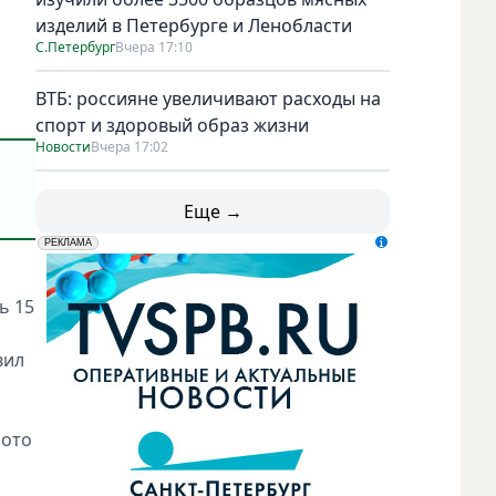
изделий в Петербурге и Ленобласти
С.Петербург
Вчера 17:10
ВТБ: россияне увеличивают расходы на
спорт и здоровый образ жизни
Новости
Вчера 17:02
Еще →
erid: LdtCK5udn
АО "ГАТР", ИНН: 7841320717
РЕКЛАМА
ь 15
вил
фото