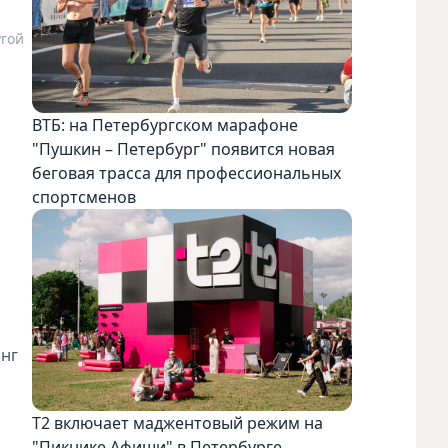
угой
ВТБ: на Петербургском марафоне
"Пушкин – Петербург" появится новая
беговая трасса для профессиональных
спортсменов
анг
Т2 включает маджентовый режим на
"Пикнике Афиши" в Петербурге