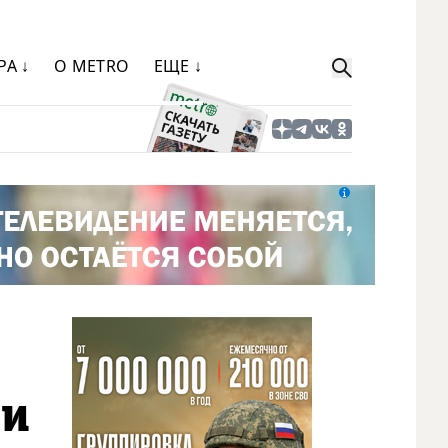
РА ↓
О METRO
ЕЩЕ ↓
ии