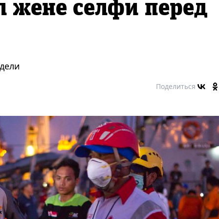
л жене селфи перед
едели
Поделиться