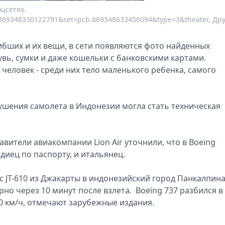
цсетях.
=869348330122791&set=pcb.869348633456094&type=3&theater, Др
ибших и их вещи, в сети появляются фото найденных
увь, сумки и даже кошельки с банковскими картами.
человек - среди них тело маленького ребенка, самого
шения самолета в Индонезии могла стать техническая
авители авиакомпании Lion Air уточнили, что в Boeing
ндиец по паспорту, и итальянец.
с JT-610 из Джакарты в индонезийский город Панкалпин
но через 10 минут после взлета. Boeing 737 разбился в
00 км/ч, отмечают зарубежные издания.