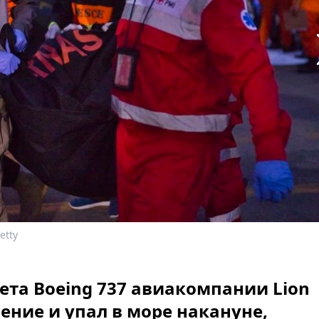
etty
та Boeing 737 авиакомпании Lion
ение и упал в море накануне,