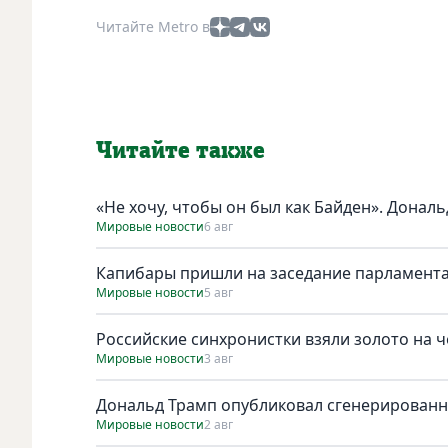
Читайте Metro в
Читайте также
«Не хочу, чтобы он был как Байден». Дональ
Мировые новости
6 авг
Капибары пришли на заседание парламента
Мировые новости
5 авг
Российские синхронистки взяли золото на 
Мировые новости
3 авг
Дональд Трамп опубликовал сгенерирован
Мировые новости
2 авг