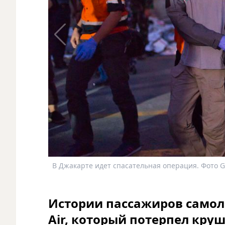
В Джакарте идет спасательная операция. Фото G
Истории пассажиров самоле
Air, который потерпел круш