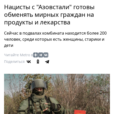
Петербург
Нацисты с "Азовстали" готовы
Россия
обменять мирных граждан на
Мир
продукты и лекарства
Здоровье
Еда
Сейчас в подвалах комбината находится более 200
Туризм
человек, среди которых есть женщины, старики и
Мода
дети
Театр
Читайте Metro в
Кино
Поделиться
Афиша
Книги
Выставки
Пресс-
релизы
О
Metro
Стримы