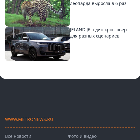
леопарда выросла в 6 раз
JELAND J6: один кроссовер
для разных сценариев
WWW.METRONEWS.RU
Все новости
Фото и видео