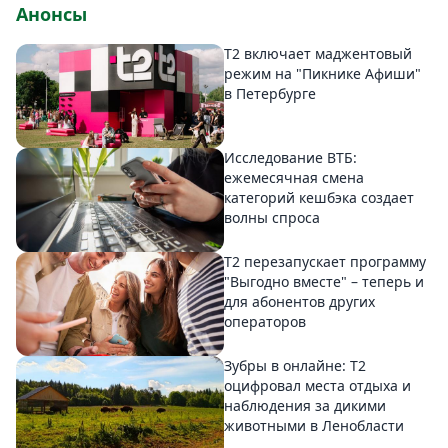
Анонсы
Т2 включает маджентовый
режим на "Пикнике Афиши"
в Петербурге
Исследование ВТБ:
ежемесячная смена
категорий кешбэка создает
волны спроса
Т2 перезапускает программу
"Выгодно вместе" – теперь и
для абонентов других
операторов
Зубры в онлайне: Т2
оцифровал места отдыха и
наблюдения за дикими
животными в Ленобласти