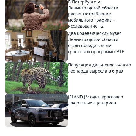
В Петербурге и
Ленинградской области
растет потребление
мобильного трафика –
исследование T2
Два краеведческих музея
Ленинградской области
стали победителями
грантовой программы ВТБ
Популяция дальневосточного
леопарда выросла в 6 раз
JELAND J6: один кроссовер
для разных сценариев