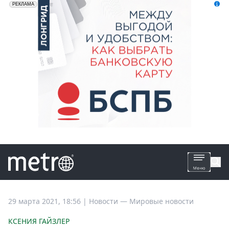
erid: 2VfnxyFybV5
ПАО "Банк "Санкт-Петербург", ИНН: 7831000027
РЕКЛАМА
Все
29 марта 2021, 18:56
|
Новости —
Мировые новости
новости
КСЕНИЯ ГАЙЗЛЕР