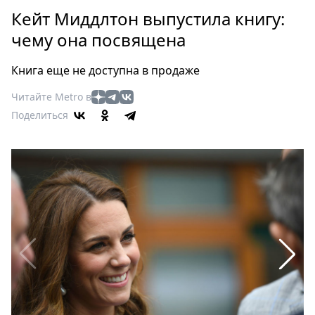
Петербург
Кейт Миддлтон выпустила книгу:
Россия
чему она посвящена
Мир
Здоровье
Книга еще не доступна в продаже
Еда
Читайте Metro в
Туризм
Поделиться
Мода
Театр
Кино
Афиша
Книги
Выставки
Пресс-
релизы
О
Metro
Стримы