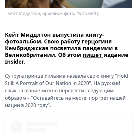
Спецпроекты
Кейт Миддлтон, архивное фото. Фото Getty
К
Звезды
Выборы
2026
Кейт Миддлтон выпустила книгу-
Скачай
фотоальбом. Свою работу герцогиня
Metro
Кембриджская посвятила пандемии в
Великобритании. Об этом
пишет
издание
Insider.
Супруга принца Уильяма назвала свою книгу "Hold
Still: A Portrait of Our Nation in 2020". На русский
язык название можно перевести следующим
образом – "Оставайтесь на месте: портрет нашей
нации в 2020 году".