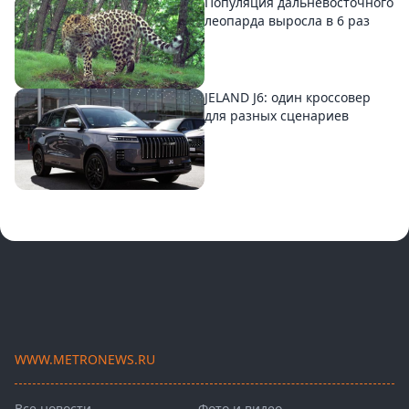
Популяция дальневосточного
леопарда выросла в 6 раз
JELAND J6: один кроссовер
для разных сценариев
WWW.METRONEWS.RU
Все новости
Фото и видео