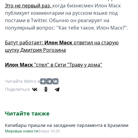
Это не первый раз,
когда бизнесмен Илон Маск
публикует комментарии на русском языке под
постами в Twitter. Обычно он реагирует на
популярный вопрос: "Как тебе такое, Илон Маск?".
Батут работает:
Илон
Маск
ответил на старую
шутку Дмитрия Рогозина
Илон
Маск
"спел" в Сети "Траву у дома"
Читайте Metro в
Поделиться
Читайте также
Капибары пришли на заседание парламента в Бразилии
Мировые новости
Вчера 16:36