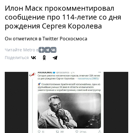
Петербург
Илон Маск прокомментировал
Россия
сообщение про 114-летие со дня
Мир
рождения Сергея Королева
Здоровье
Еда
Он отметился в Twitter Роскосмоса
Туризм
Мода
Читайте Metro в
Поделиться
Театр
Кино
Афиша
Книги
Выставки
Пресс-
релизы
О
Metro
Стримы