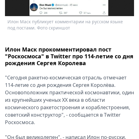
Спецпроекты
Звезды
Выборы
Илон Маск публикует комментарии на русском языке
под постами. Фото скриншот
2026
Скачай
Metro
Илон Маск прокомментировал пост
"Роскосмоса" в Twitter про 114-летие со дня
рождения Сергея Королева
"Сегодня ракетно-космическая отрасль отмечает
114-летие со дня рождения Сергея Королёва.
Основоположник практической космонавтики, один
из крупнейших ученых XX века в области
космического ракетостроения и кораблестроения,
советский конструктор", - сообщается в Twitter
Роскосмоса.
"Он был великолепен", - написал Илон по-русски.