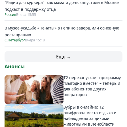
"Радио для курьера": как мама и дочь запустили в Москве
подкаст в поддержку отца
Россия
Вчера 15:55
В музее-усадьбе «Пенаты» в Репино завершили основную
реставрацию
С.Петербург
Вчера 15:18
Еще →
Анонсы
Т2 перезапускает программу
"Выгодно вместе" – теперь и
для абонентов других
операторов
Зубры в онлайне: Т2
оцифровал места отдыха и
наблюдения за дикими
животными в Ленобласти