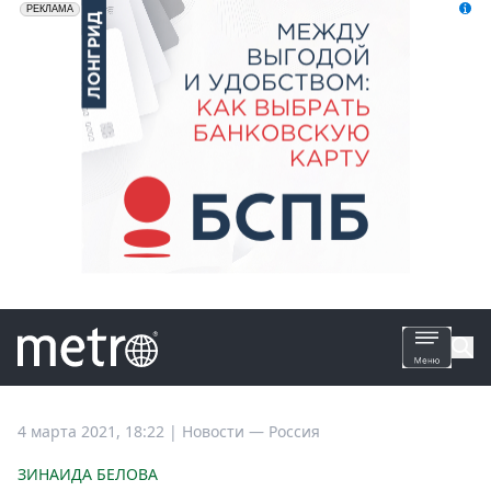
erid: 2VfnxyFybV5
ПАО "Банк "Санкт-Петербург", ИНН: 7831000027
РЕКЛАМА
Все
4 марта 2021, 18:22
|
Новости —
Россия
новости
ЗИНАИДА БЕЛОВА