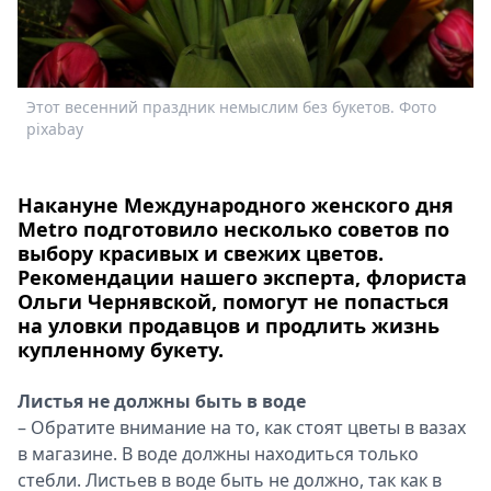
Спецпроекты
Звезды
Выборы
2026
Этот весенний праздник немыслим без букетов. Фото
Т
Скачай
pixabay
Metro
Накануне Международного женского дня
Metro подготовило несколько советов по
выбору красивых и свежих цветов.
Рекомендации нашего эксперта, флориста
Ольги Чернявской, помогут не попасться
на уловки продавцов и продлить жизнь
купленному букету.
Листья не должны быть в воде
– Обратите внимание на то, как стоят цветы в вазах
в магазине. В воде должны находиться только
стебли. Листьев в воде быть не должно, так как в