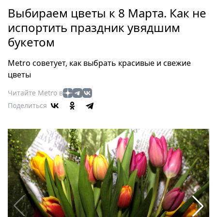
Петербург
Выбираем цветы к 8 Марта. Как не
Россия
испортить праздник увядшим
Мир
букетом
Здоровье
Еда
Metro советует, как выбрать красивые и свежие
Туризм
цветы
Мода
Читайте Metro в
Театр
Поделиться
Кино
Афиша
Книги
Выставки
Пресс-
релизы
О
Metro
Стримы