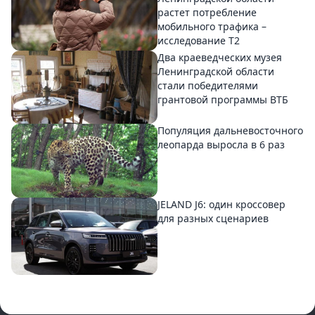
растет потребление
мобильного трафика –
исследование T2
Два краеведческих музея
Ленинградской области
стали победителями
грантовой программы ВТБ
Популяция дальневосточного
леопарда выросла в 6 раз
JELAND J6: один кроссовер
для разных сценариев