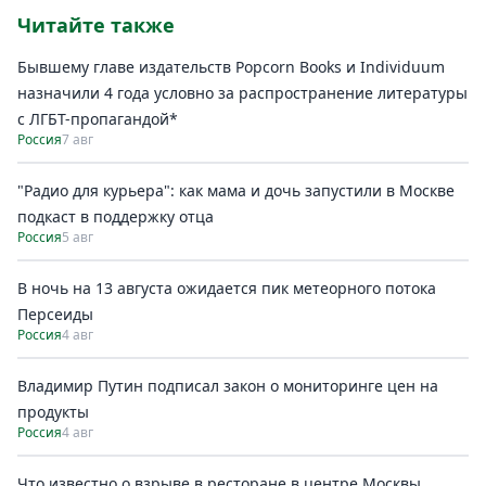
Читайте также
Бывшему главе издательств Popcorn Books и Individuum
назначили 4 года условно за распространение литературы
с ЛГБТ-пропагандой*
Россия
7 авг
"Радио для курьера": как мама и дочь запустили в Москве
подкаст в поддержку отца
Россия
5 авг
В ночь на 13 августа ожидается пик метеорного потока
Персеиды
Россия
4 авг
Владимир Путин подписал закон о мониторинге цен на
продукты
Россия
4 авг
Что известно о взрыве в ресторане в центре Москвы