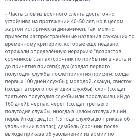
– Часть слов из военного сленга достаточно
устойчива на протяжении 40–50 лет, но в целом
жаргон исторически динамичен. Так, можно
привести распространённые названия служащих по
временному критерию, которые ещё недавно
отражали определённую иерархию "возрастов
срочников": запах (срочник по прибытии в часть и
до принятия присяги); дух (солдат первого
полугодия службы после принятия присяги, солдат
первых 100 дней службы); молодой, скакун, свисток
(солдат второго полугодия службы); слон (солдат
третьего полугодия службы или прослуживший до
160 дней); черпак, череп (солдат третьего
полугодия службы, иногда в целом отслуживший
первый год); дед (от 1,5 года службы до приказа об
увольнении в запас); дембель (срочник после
выхода приказа об увольнении из армии по