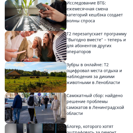
Исследование ВТБ:
ежемесячная смена
категорий кешбэка создает
волны спроса
Т2 перезапускает программу
"Выгодно вместе" – теперь и
для абонентов других
операторов
Зубры в онлайне: Т2
оцифровал места отдыха и
наблюдения за дикими
животными в Ленобласти
Самокатный сбор: найдено
решение проблемы
самокатов в Ленинградской
области
Блогер, которого хотят
оштрафовать за ремонт