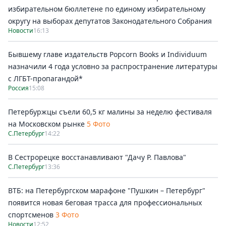
избирательном бюллетене по единому избирательному
округу на выборах депутатов Законодательного Собрания
Новости
16:13
Бывшему главе издательств Popcorn Books и Individuum
назначили 4 года условно за распространение литературы
с ЛГБТ-пропагандой*
Россия
15:08
Петербуржцы съели 60,5 кг малины за неделю фестиваля
на Московском рынке
5 Фото
С.Петербург
14:22
В Сестрорецке восстанавливают "Дачу Р. Павлова"
С.Петербург
13:36
ВТБ: на Петербургском марафоне "Пушкин – Петербург"
появится новая беговая трасса для профессиональных
спортсменов
3 Фото
Новости
12:52