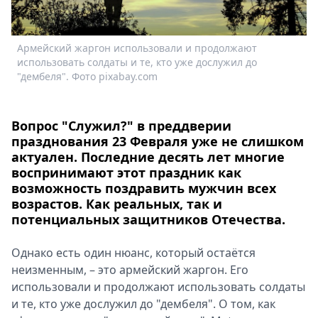
Спецпроекты
Звезды
Армейский жаргон использовали и продолжают
Выборы
использовать солдаты и те, кто уже дослужил до
и
2026
"дембеля". Фото pixabay.com
"
Скачай
Metro
Вопрос "Служил?" в преддверии
празднования 23 Февраля уже не слишком
актуален. Последние десять лет многие
воспринимают этот праздник как
возможность поздравить мужчин всех
возрастов. Как реальных, так и
потенциальных защитников Отечества.
Однако есть один нюанс, который остаётся
неизменным, – это армейский жаргон. Его
использовали и продолжают использовать солдаты
и те, кто уже дослужил до "дембеля". О том, как