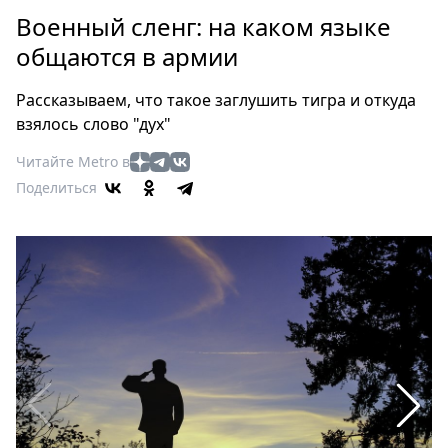
Петербург
Военный сленг: на каком языке
Россия
общаются в армии
Мир
Здоровье
Рассказываем, что такое заглушить тигра и откуда
Еда
взялось слово "дух"
Туризм
Читайте Metro в
Мода
Поделиться
Театр
Кино
Афиша
Книги
Выставки
Пресс-
релизы
О
Metro
Стримы