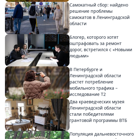
Самокатный сбор: найдено
решение проблемы
самокатов в Ленинградской
области
Блогер, которого хотят
оштрафовать за ремонт
дорог, встретился с «Новыми
людьми»
В Петербурге и
Ленинградской области
растет потребление
мобильного трафика –
исследование T2
Два краеведческих музея
Ленинградской области
стали победителями
грантовой программы ВТБ
Популяция дальневосточного