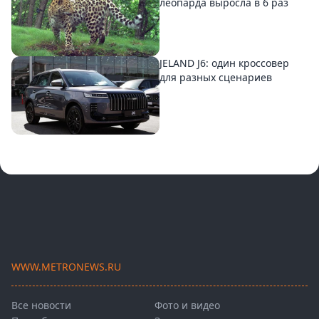
леопарда выросла в 6 раз
JELAND J6: один кроссовер
для разных сценариев
WWW.METRONEWS.RU
Все новости
Фото и видео