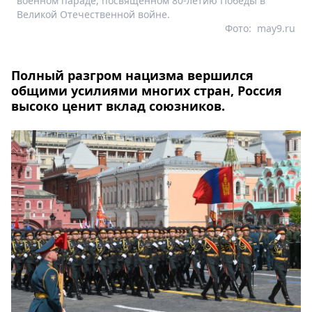
военном параде, посвященном 80-летию Победы в
Великой Отечественной войне.
Фото:
may9.ru
Полный разгром нацизма вершился
общими усилиями многих стран, Россия
высоко ценит вклад союзников.