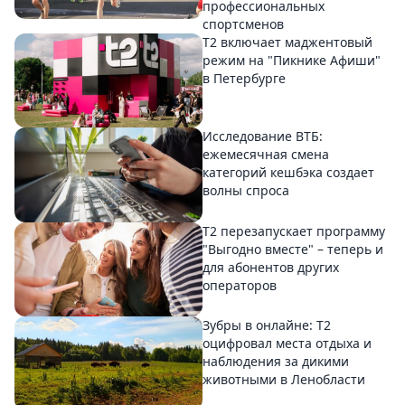
профессиональных
спортсменов
Т2 включает маджентовый
режим на "Пикнике Афиши"
в Петербурге
Исследование ВТБ:
ежемесячная смена
категорий кешбэка создает
волны спроса
Т2 перезапускает программу
"Выгодно вместе" – теперь и
для абонентов других
операторов
Зубры в онлайне: Т2
оцифровал места отдыха и
наблюдения за дикими
животными в Ленобласти