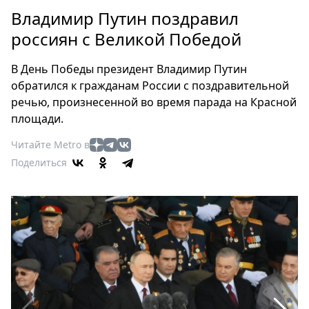
Петербург
Владимир Путин поздравил
Россия
россиян с Великой Победой
Мир
Здоровье
В День Победы президент Владимир Путин
Еда
обратился к гражданам России с поздравительной
Туризм
речью, произнесенной во время парада на Красной
Мода
площади.
Театр
Читайте Metro в
Кино
Поделиться
Афиша
Книги
Выставки
Пресс-
релизы
О
Metro
Стримы