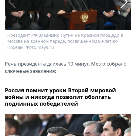
Спецпроекты
Звезды
Выборы
2026
Президент РФ Владимир Путин на Красной площади в
П
Скачай
Москве на военном параде, посвященном 80-летию
М
Metro
Победы. Фото may9.ru
П
Речь президента длилась 10 минут. Metro собрало
ключевые заявления:
Россия помнит уроки Второй мировой
войны и никогда позволит оболгать
подлинных победителей