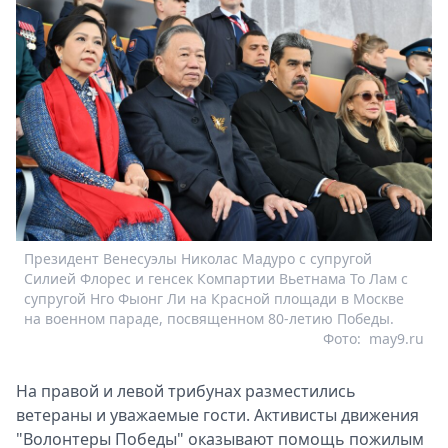
Президент Венесуэлы Николас Мадуро с супругой
Силией Флорес и генсек Компартии Вьетнама То Лам с
супругой Нго Фыонг Ли на Красной площади в Москве
на военном параде, посвященном 80-летию Победы.
Фото:
may9.ru
На правой и левой трибунах разместились
ветераны и уважаемые гости. Активисты движения
"Волонтеры Победы" оказывают помощь пожилым