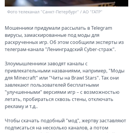
Спецпроекты
Фото телеканал "Санкт-Петербург" / АО "ГАТР"
Звезды
Выборы
Мошенники придумали рассылать в Telegram
2026
вирусы, замаскированные под моды для
Скачай
раскрученных игр. Об этом сообщили эксперты из
Metro
телеграм-канала "Ленинградский Cyber-страж".
Злоумышленники заводят каналы с
привлекательными названиями, например, "Моды
для Minecraft" или "Читы на Brawl Stars". Так они
завлекают пользователей бесплатными
"улучшенными" версиями игр – с возможностью
летать, пробираться сквозь стены, отключать
рекламу и т.д..
Чтобы скачать подобный "мод", жертву заставляют
подписаться на несколько каналов, а потом