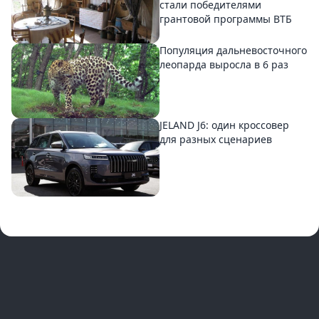
стали победителями
грантовой программы ВТБ
Популяция дальневосточного
леопарда выросла в 6 раз
JELAND J6: один кроссовер
для разных сценариев