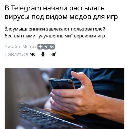
Петербург
В Telegram начали рассылать
Россия
вирусы под видом модов для игр
Мир
Здоровье
Злоумышленники завлекают пользователей
Еда
бесплатными "улучшенными" версиями игр.
Туризм
Читайте Metro в
Мода
Поделиться
Театр
Кино
Афиша
Книги
Выставки
Пресс-
релизы
О
Metro
Стримы