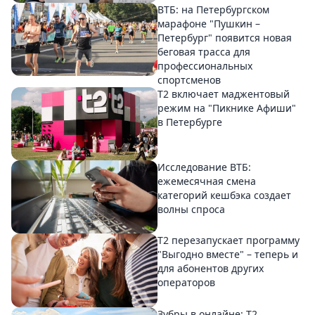
ВТБ: на Петербургском
марафоне "Пушкин –
Петербург" появится новая
беговая трасса для
профессиональных
спортсменов
Т2 включает маджентовый
режим на "Пикнике Афиши"
в Петербурге
Исследование ВТБ:
ежемесячная смена
категорий кешбэка создает
волны спроса
Т2 перезапускает программу
"Выгодно вместе" – теперь и
для абонентов других
операторов
Зубры в онлайне: Т2