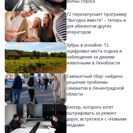
волны спроса
Т2 перезапускает программу
"Выгодно вместе" – теперь и
для абонентов других
операторов
Зубры в онлайне: Т2
оцифровал места отдыха и
наблюдения за дикими
животными в Ленобласти
Самокатный сбор: найдено
решение проблемы
самокатов в Ленинградской
области
Блогер, которого хотят
оштрафовать за ремонт
дорог, встретился с «Новыми
людьми»