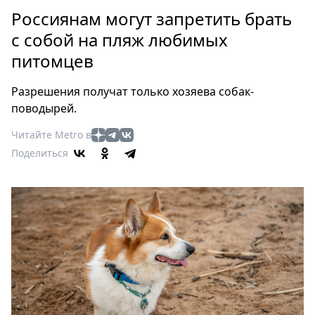
Петербург
Россиянам могут запретить брать
Россия
с собой на пляж любимых
Мир
питомцев
Здоровье
Еда
Разрешения получат только хозяева собак-
Туризм
поводырей.
Мода
Читайте Metro в
Театр
Поделиться
Кино
Афиша
Книги
Выставки
Пресс-
релизы
О
Metro
Стримы