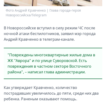
Спецпроекты
Фото Андрей Кравченко | Глава города-героя
Ф
Звезды
Новороссийска/Telegram
Н
Выборы
2026
В Новороссийске вступил в силу режим ЧС после
Скачай
ночной атаки беспилотников, заявил мэр города
Metro
Андрей Кравченко в телеграм-канале.
"Повреждены многоквартирные жилые дома в
ЖК "Аврора" и по улице Суворовской. Есть
повреждения в частном секторе Восточного
района", – написал глава администрации.
Как утверждает Кравченко, количество
пострадавших увеличилось до пяти, среди них два
ребенка. Раненым оказывают помощь.