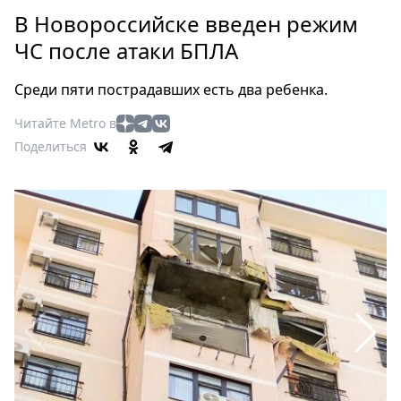
Петербург
В Новороссийске введен режим
Россия
ЧС после атаки БПЛА
Мир
Здоровье
Среди пяти пострадавших есть два ребенка.
Еда
Читайте Metro в
Туризм
Поделиться
Мода
Театр
Кино
Афиша
Книги
Выставки
Пресс-
релизы
О
Metro
Стримы