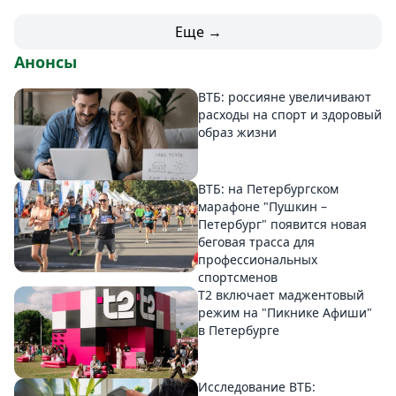
Еще →
Анонсы
ВТБ: россияне увеличивают
расходы на спорт и здоровый
образ жизни
ВТБ: на Петербургском
марафоне "Пушкин –
Петербург" появится новая
беговая трасса для
профессиональных
спортсменов
Т2 включает маджентовый
режим на "Пикнике Афиши"
в Петербурге
Исследование ВТБ: