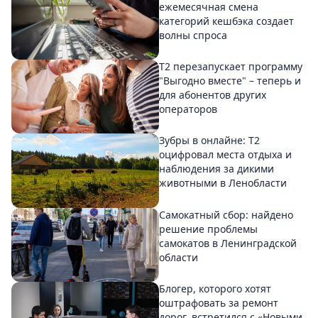
ежемесячная смена
категорий кешбэка создает
волны спроса
Т2 перезапускает программу
"Выгодно вместе" – теперь и
для абонентов других
операторов
Зубры в онлайне: Т2
оцифровал места отдыха и
наблюдения за дикими
животными в Ленобласти
Самокатный сбор: найдено
решение проблемы
самокатов в Ленинградской
области
Блогер, которого хотят
оштрафовать за ремонт
дорог, встретился с «Новыми