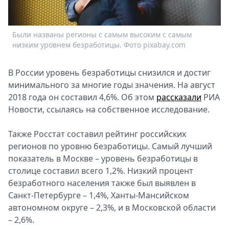
Спецпроекты
Звезды
Были названы регионы с самым высоким с самым
Выборы
низким уровнем безработицы. Фото pixabay.com
2026
Скачай
В России уровень безработицы снизился и достиг
Metro
минимального за многие годы значения. На август
2018 года он составил 4,6%. Об этом
рассказали
РИА
Новости, ссылаясь на собственное исследование.
Также Росстат составил рейтинг российских
регионов по уровню безработицы. Самый лучший
показатель в Москве – уровень безработицы в
столице составил всего 1,2%. Низкий процент
безработного населения также был выявлен в
Санкт-Петербурге – 1,4%, Ханты-Мансийском
автономном округе – 2,3%, и в Московской области
– 2,6%.