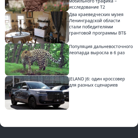
мобильного трафика –
исследование T2
Два краеведческих музея
Ленинградской области
стали победителями
грантовой программы ВТБ
Популяция дальневосточного
леопарда выросла в 6 раз
JELAND J6: один кроссовер
для разных сценариев