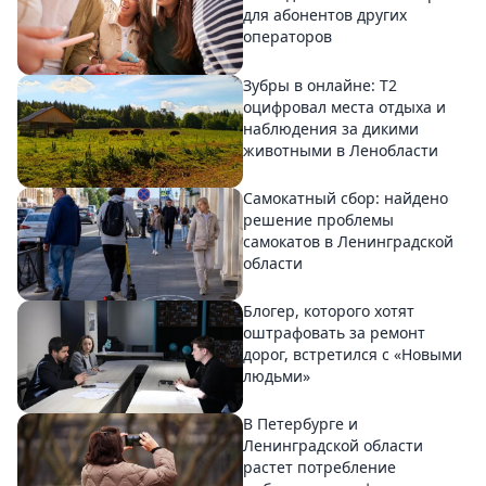
для абонентов других
операторов
Зубры в онлайне: Т2
оцифровал места отдыха и
наблюдения за дикими
животными в Ленобласти
Самокатный сбор: найдено
решение проблемы
самокатов в Ленинградской
области
Блогер, которого хотят
оштрафовать за ремонт
дорог, встретился с «Новыми
людьми»
В Петербурге и
Ленинградской области
растет потребление