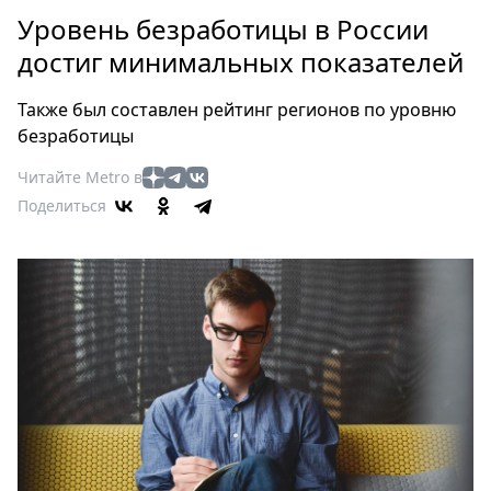
Петербург
Уровень безработицы в России
Россия
достиг минимальных показателей
Мир
Здоровье
Также был составлен рейтинг регионов по уровню
Еда
безработицы
Туризм
Читайте Metro в
Мода
Поделиться
Театр
Кино
Афиша
Книги
Выставки
Пресс-
релизы
О
Metro
Стримы