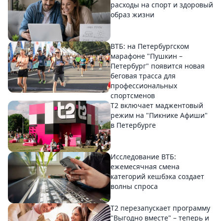
расходы на спорт и здоровый
образ жизни
ВТБ: на Петербургском
марафоне "Пушкин –
Петербург" появится новая
беговая трасса для
профессиональных
спортсменов
Т2 включает маджентовый
режим на "Пикнике Афиши"
в Петербурге
Исследование ВТБ:
ежемесячная смена
категорий кешбэка создает
волны спроса
Т2 перезапускает программу
"Выгодно вместе" – теперь и