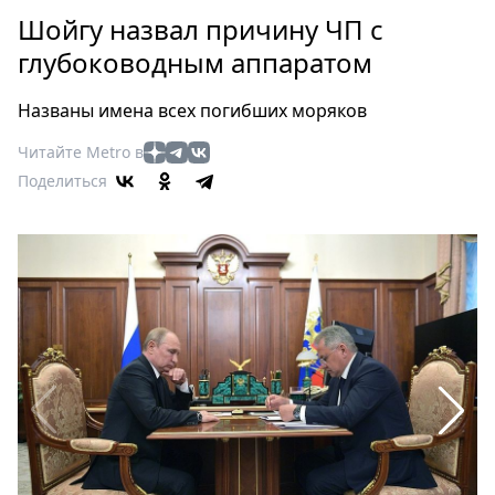
Петербург
Шойгу назвал причину ЧП с
Россия
глубоководным аппаратом
Мир
Здоровье
Названы имена всех погибших моряков
Еда
Читайте Metro в
Туризм
Поделиться
Мода
Театр
Кино
Афиша
Книги
Выставки
Пресс-
релизы
О
Metro
Стримы