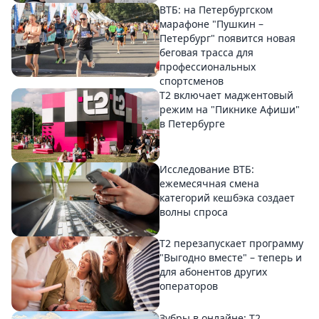
ВТБ: на Петербургском
марафоне "Пушкин –
Петербург" появится новая
беговая трасса для
профессиональных
спортсменов
Т2 включает маджентовый
режим на "Пикнике Афиши"
в Петербурге
Исследование ВТБ:
ежемесячная смена
категорий кешбэка создает
волны спроса
Т2 перезапускает программу
"Выгодно вместе" – теперь и
для абонентов других
операторов
Зубры в онлайне: Т2