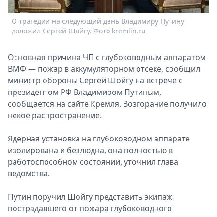
Спецпроекты
О трагедии на следующий день Владимиру Путину
В
Звезды
доложил Сергей Шойгу. Фото kremlin.ru
Выборы
2026
Основная причина ЧП с глубоководным аппаратом
Скачай
ВМФ — пожар в аккумуляторном отсеке, сообщил
Metro
министр обороны Сергей Шойгу на встрече с
президентом РФ Владимиром Путиным,
сообщается на сайте Кремля. Возгорание получило
некое распространение.
Ядерная установка на глубоководном аппарате
изолирована и безлюдна, она полностью в
работоспособном состоянии, уточнил глава
ведомства.
Путин поручил Шойгу представить экипаж
пострадавшего от пожара глубоководного