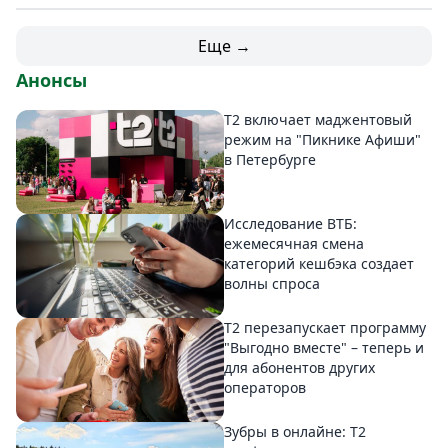
Еще →
Анонсы
Т2 включает маджентовый
режим на "Пикнике Афиши"
в Петербурге
Исследование ВТБ:
ежемесячная смена
категорий кешбэка создает
волны спроса
Т2 перезапускает программу
"Выгодно вместе" – теперь и
для абонентов других
операторов
Зубры в онлайне: Т2