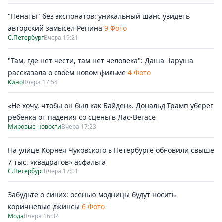
"Пенаты" без экспонатов: уникальный шанс увидеть
авторский замысел Репина
9 Фото
С.Петербург
Вчера 19:21
"Там, где нет чести, там нет человека": Даша Чаруша
рассказала о своём новом фильме
4 Фото
Кино
Вчера 17:54
«Не хочу, чтобы он был как Байден». Дональд Трамп уберег
ребенка от падения со сцены в Лас-Вегасе
Мировые новости
Вчера 17:23
На улице Корнея Чуковского в Петербурге обновили свыше
7 тыс. «квадратов» асфальта
С.Петербург
Вчера 17:01
Забудьте о синих: осенью модницы будут носить
коричневые джинсы
6 Фото
Мода
Вчера 16:32