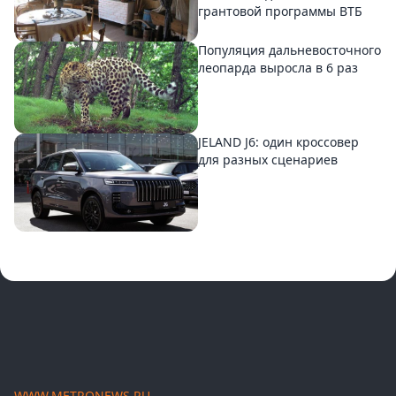
грантовой программы ВТБ
Популяция дальневосточного
леопарда выросла в 6 раз
JELAND J6: один кроссовер
для разных сценариев
WWW.METRONEWS.RU