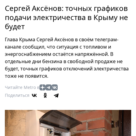
Петербург
Сергей Аксёнов: точных графиков
Россия
подачи электричества в Крыму не
Мир
будет
Здоровье
Еда
Глава Крыма Сергей Аксёнов в своём телеграм-
Туризм
канале сообщил, что ситуация с топливом и
Мода
энергоснабжением остаётся напряжённой. В
Театр
отдельные дни бензина в свободной продаже не
Кино
будет, точных графиков отключений электричества
тоже не появится.
Афиша
Книги
Читайте Metro в
Выставки
Поделиться
Пресс-
релизы
О
Metro
Стримы