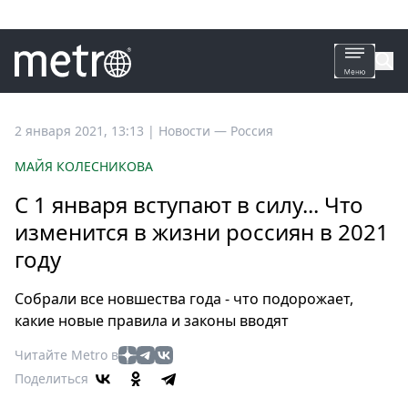
Все
2 января 2021, 13:13
|
Новости —
Россия
новости
МАЙЯ КОЛЕСНИКОВА
Петербург
С 1 января вступают в силу... Что
Россия
изменится в жизни россиян в 2021
Мир
году
Здоровье
Еда
Собрали все новшества года - что подорожает,
Туризм
какие новые правила и законы вводят
Мода
Читайте Metro в
Театр
Поделиться
Кино