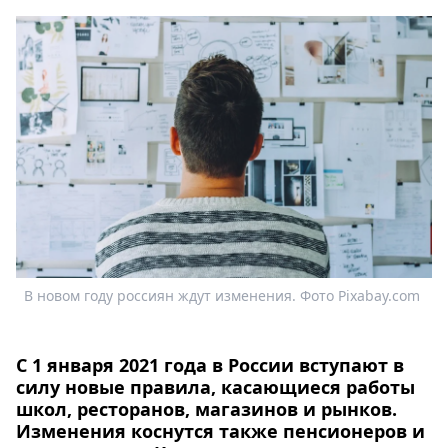
Афиша
Книги
Выставки
Пресс-
релизы
О
Metro
Стримы
Спецпроекты
Звезды
Выборы
2026
В новом году россиян ждут изменения. Фото Pixabay.com
Скачай
Metro
С 1 января 2021 года в России вступают в
силу новые правила, касающиеся работы
школ, ресторанов, магазинов и рынков.
Изменения коснутся также пенсионеров и