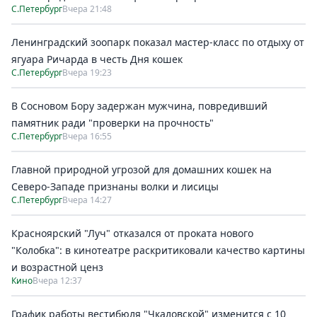
С.Петербург
Вчера 21:48
Ленинградский зоопарк показал мастер-класс по отдыху от
ягуара Ричарда в честь Дня кошек
С.Петербург
Вчера 19:23
В Сосновом Бору задержан мужчина, повредивший
памятник ради "проверки на прочность"
С.Петербург
Вчера 16:55
Главной природной угрозой для домашних кошек на
Северо-Западе признаны волки и лисицы
С.Петербург
Вчера 14:27
Красноярский "Луч" отказался от проката нового
"Колобка": в кинотеатре раскритиковали качество картины
и возрастной ценз
Кино
Вчера 12:37
График работы вестибюля "Чкаловской" изменится с 10