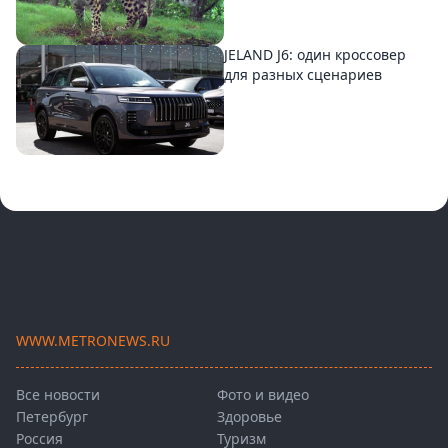
JELAND J6: один кроссовер
для разных сценариев
WWW.METRONEWS.RU
Все новости
Фото и видео
Петербург
Здоровье
Россия
Туризм