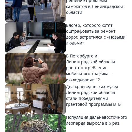
решение проблемы
самокатов в Ленинградской
области
Блогер, которого хотят
оштрафовать за ремонт
дорог, встретился с «Новыми
людьми»
В Петербурге и
Ленинградской области
растет потребление
мобильного трафика –
исследование T2
Два краеведческих музея
Ленинградской области
стали победителями
грантовой программы ВТБ
Популяция дальневосточного
леопарда выросла в 6 раз