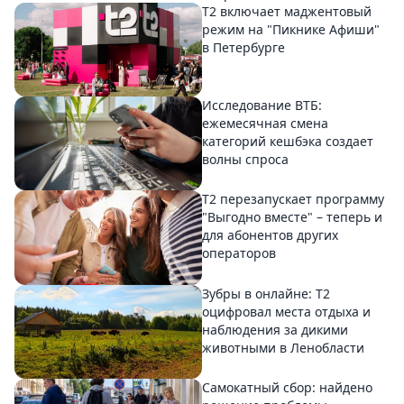
Т2 включает маджентовый
режим на "Пикнике Афиши"
в Петербурге
Исследование ВТБ:
ежемесячная смена
категорий кешбэка создает
волны спроса
Т2 перезапускает программу
"Выгодно вместе" – теперь и
для абонентов других
операторов
Зубры в онлайне: Т2
оцифровал места отдыха и
наблюдения за дикими
животными в Ленобласти
Самокатный сбор: найдено