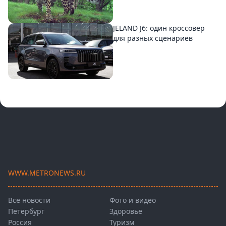
JELAND J6: один кроссовер
для разных сценариев
WWW.METRONEWS.RU
Все новости
Фото и видео
Петербург
Здоровье
Россия
Туризм