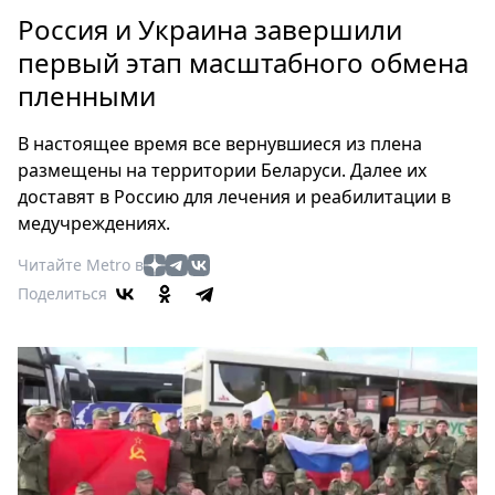
Петербург
Россия и Украина завершили
Россия
первый этап масштабного обмена
Мир
пленными
Здоровье
Еда
В настоящее время все вернувшиеся из плена
Туризм
размещены на территории Беларуси. Далее их
Мода
доставят в Россию для лечения и реабилитации в
Театр
медучреждениях.
Кино
Читайте Metro в
Афиша
Поделиться
Книги
Выставки
Пресс-
релизы
О
Metro
Стримы