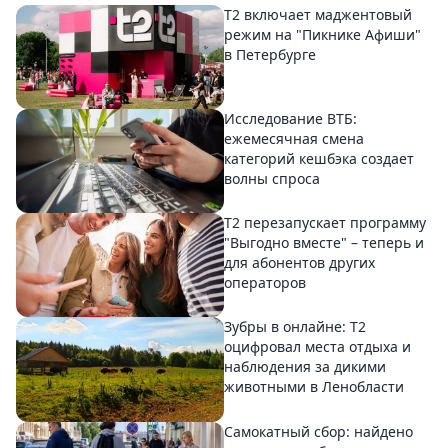
Т2 включает маджентовый
режим на "Пикнике Афиши"
в Петербурге
Исследование ВТБ:
ежемесячная смена
категорий кешбэка создает
волны спроса
Т2 перезапускает программу
"Выгодно вместе" – теперь и
для абонентов других
операторов
Зубры в онлайне: Т2
оцифровал места отдыха и
наблюдения за дикими
животными в Ленобласти
Самокатный сбор: найдено