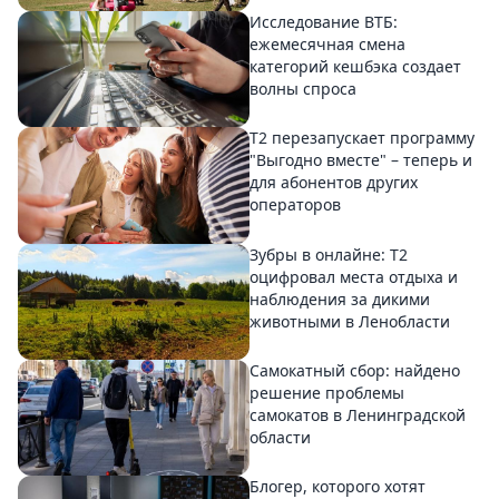
Исследование ВТБ:
ежемесячная смена
категорий кешбэка создает
волны спроса
Т2 перезапускает программу
"Выгодно вместе" – теперь и
для абонентов других
операторов
Зубры в онлайне: Т2
оцифровал места отдыха и
наблюдения за дикими
животными в Ленобласти
Самокатный сбор: найдено
решение проблемы
самокатов в Ленинградской
области
Блогер, которого хотят