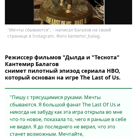
Спецпроекты
Звезды
Выборы
2026
"Мечты сбываются", - написал Багалов на своей
Скачай
странице в Instagram. Фото kantemir_balag.
Metro
Режиссер фильмов "Дылда и "Теснота"
Кантемир Балагов
снимет пилотный эпизод сериала HBO,
который основан на игре The Last of Us.
"Пишу с трясущимися руками. Мечты
сбываются. Я большой фанат The Last Of Us и
никогда не забуду как эта игра открыла во мне
что-то новое, показала то, чего я раньше в себе
не видел. Я до последнего не верил, что это
станет возможным. Мечтайте,