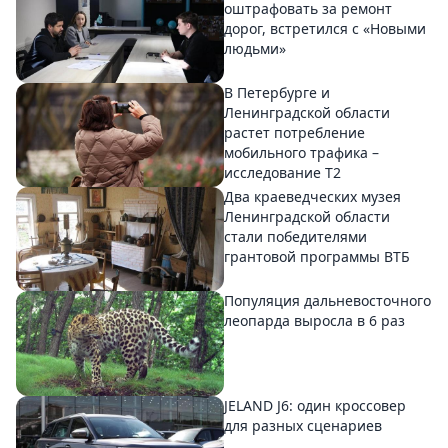
оштрафовать за ремонт
дорог, встретился с «Новыми
людьми»
В Петербурге и
Ленинградской области
растет потребление
мобильного трафика –
исследование T2
Два краеведческих музея
Ленинградской области
стали победителями
грантовой программы ВТБ
Популяция дальневосточного
леопарда выросла в 6 раз
JELAND J6: один кроссовер
для разных сценариев