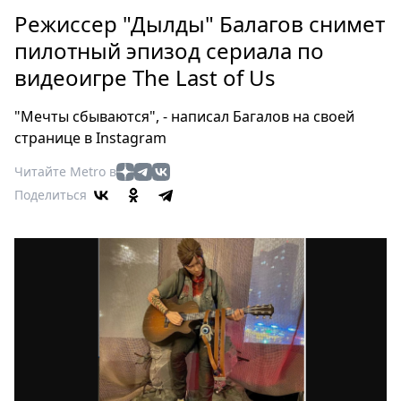
Петербург
Режиссер "Дылды" Балагов снимет
Россия
пилотный эпизод сериала по
Мир
видеоигре The Last of Us
Здоровье
Еда
"Мечты сбываются", - написал Багалов на своей
Туризм
странице в Instagram
Мода
Читайте Metro в
Театр
Поделиться
Кино
Афиша
Книги
Выставки
Пресс-
релизы
О
Metro
Стримы