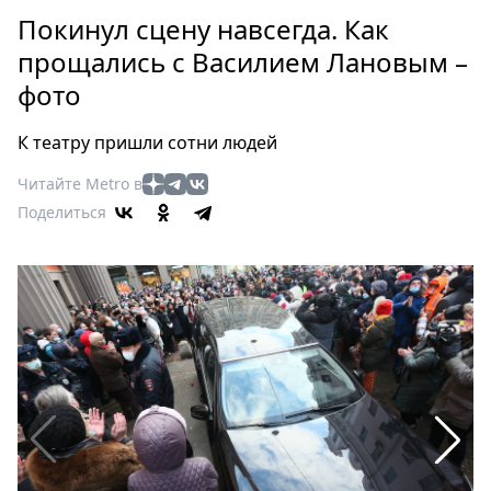
Петербург
Покинул сцену навсегда. Как
Россия
прощались с Василием Лановым –
Мир
фото
Здоровье
Еда
К театру пришли сотни людей
Туризм
Мода
Читайте Metro в
Поделиться
Театр
Кино
Афиша
Книги
Выставки
Пресс-
релизы
О
Metro
Стримы