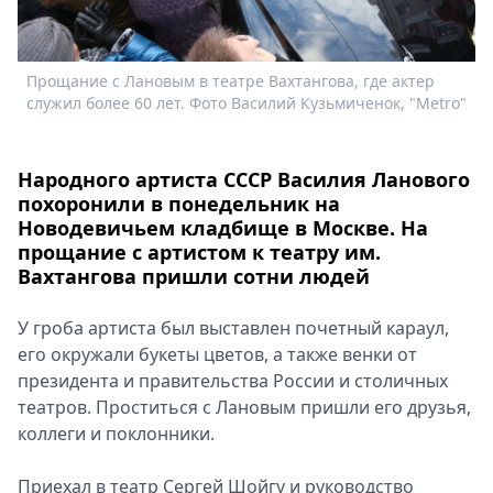
Спецпроекты
Звезды
Выборы
Прощание с Лановым в театре Вахтангова, где актер
П
2026
служил более 60 лет. Фото Василий Кузьмиченок, "Metro"
с
Скачай
Metro
Народного артиста СССР Василия Ланового
похоронили в понедельник на
Новодевичьем кладбище в Москве. На
прощание с артистом к театру им.
Вахтангова пришли сотни людей
У гроба артиста был выставлен почетный караул,
его окружали букеты цветов, а также венки от
президента и правительства России и столичных
театров. Проститься с Лановым пришли его друзья,
коллеги и поклонники.
Приехал в театр Сергей Шойгу и руководство