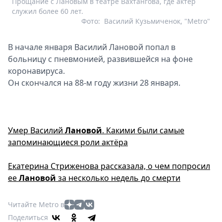
Прощание с Лановым в театре Вахтангова, где актер
служил более 60 лет.
Фото:
Василий Кузьмиченок, "Metro"
В начале января Василий Лановой попал в
больницу с пневмонией, развившейся на фоне
коронавируса.
Он скончался на 88-м году жизни 28 января.
Умер Василий
Лановой
. Какими были самые
запоминающиеся роли актёра
Екатерина Стриженова рассказала, о чем попросил
ее
Лановой
за несколько недель до смерти
Читайте Metro в
Поделиться