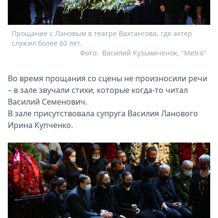
Прощание с Лановым в театре Вахтангова, где актер
служил более 60 лет.
Фото:
Василий Кузьмиченок, "Metro"
Во время прощания со сцены не произносили речи
– в зале звучали стихи, которые когда-то читал
Василий Семенович.
В зале присутствовала супруга Василия Ланового
Ирина Купченко.