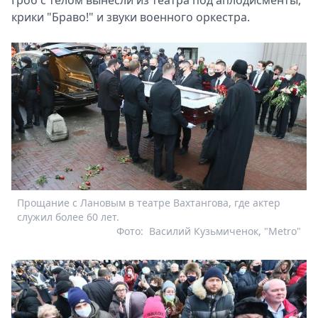
крики "Браво!" и звуки военного оркестра.
Прощание с Лановым в театре Вахтангова, где актер
служил более 60 лет.
Фото:
Василий Кузьмиченок, "Metro"