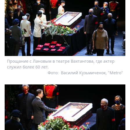
Прощание с Лановым в театре Вахтангова, где актер
служил более 60 лет.
Фото:
Василий Кузьмиченок, "Metro"