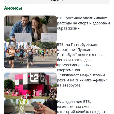
Анонсы
ВТБ: россияне увеличивают
расходы на спорт и здоровый
образ жизни
ВТБ: на Петербургском
марафоне "Пушкин –
Петербург" появится новая
беговая трасса для
профессиональных
спортсменов
Т2 включает маджентовый
режим на "Пикнике Афиши"
в Петербурге
Исследование ВТБ:
ежемесячная смена
категорий кешбэка создает