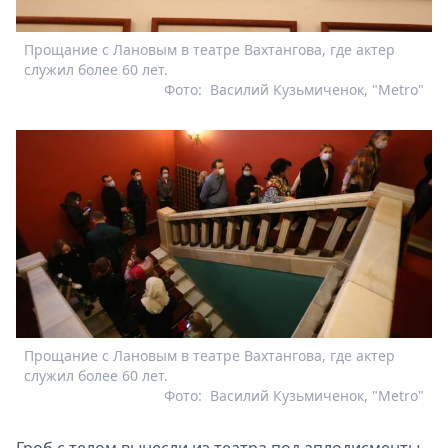
Прощание с Лановым в театре Вахтангова, где актер
служил более 60 лет.
Фото:
Василий Кузьмиченок, "Metro"
Прощание с Лановым в театре Вахтангова, где актер
служил более 60 лет.
Фото:
Василий Кузьмиченок, "Metro"
Гроб с телом вынесли из театра под аплодисменты,