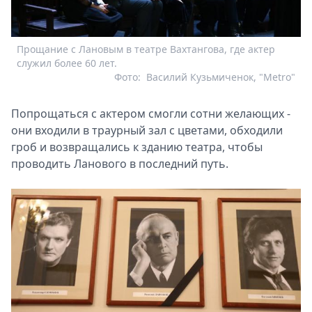
Прощание с Лановым в театре Вахтангова, где актер
служил более 60 лет.
Фото:
Василий Кузьмиченок, "Metro"
Попрощаться с актером смогли сотни желающих -
они входили в траурный зал с цветами, обходили
гроб и возвращались к зданию театра, чтобы
проводить Ланового в последний путь.