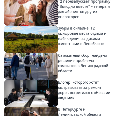
Т2 перезапускает программу
"Выгодно вместе" – теперь и
для абонентов других
операторов
Зубры в онлайне: Т2
оцифровал места отдыха и
наблюдения за дикими
животными в Ленобласти
Самокатный сбор: найдено
решение проблемы
самокатов в Ленинградской
области
Блогер, которого хотят
оштрафовать за ремонт
дорог, встретился с «Новыми
людьми»
В Петербурге и
Ленинградской области