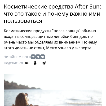
Петербург
Косметические средства After Sun:
Россия
что это такое и почему важно ими
Мир
пользоваться
Здоровье
Еда
Косметические продукты "после солнца" обычно
Туризм
входят в солнцезащитные линейки брендов, но
Мода
очень часто мы обделяем их вниманием. Почему
Театр
этого делать не стоит, Metro узнало у эксперта
Кино
Читайте Metro в
Афиша
Поделиться
Книги
Выставки
Пресс-
релизы
О
Metro
Стримы