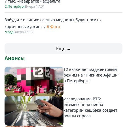
7 тыс. «квадратов» асфальта
С.Петербург
Вчера 17:01
Забудьте о синих: осенью модницы будут носить
коричневые джинсы
6 Фото
Мода
Вчера 16:32
Еще →
Анонсы
Т2 включает маджентовый
режим на "Пикнике Афиши"
в Петербурге
Исследование ВТБ:
ежемесячная смена
категорий кешбэка создает
волны спроса