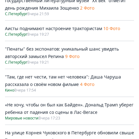
Государственный литературный музей "ХХ век" отметит
день рождения Михаила Зощенко
2 Фото
С.Петербург
Вчера 21:59
Аисты поднимают настроение трактористам
10 Фото
С.Петербург
Вчера 19:27
"Пенаты" без экспонатов: уникальный шанс увидеть
авторский замысел Репина
9 Фото
С.Петербург
Вчера 19:21
"Там, где нет чести, там нет человека": Даша Чаруша
рассказала о своём новом фильме
4 Фото
Кино
Вчера 17:54
«Не хочу, чтобы он был как Байден». Дональд Трамп уберег
ребенка от падения со сцены в Лас-Вегасе
Мировые новости
Вчера 17:23
На улице Корнея Чуковского в Петербурге обновили свыше