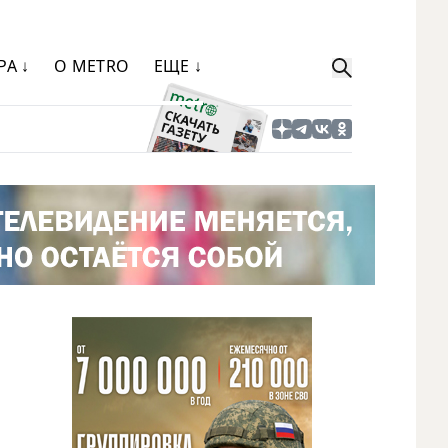
РА ↓
О METRO
ЕЩЕ ↓