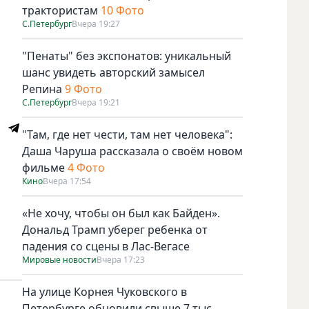
трактористам
10 Фото
С.Петербург
Вчера 19:27
"Пенаты" без экспонатов: уникальный
шанс увидеть авторский замысел
Репина
9 Фото
С.Петербург
Вчера 19:21
"Там, где нет чести, там нет человека":
Даша Чаруша рассказала о своём новом
фильме
4 Фото
Кино
Вчера 17:54
«Не хочу, чтобы он был как Байден».
Дональд Трамп уберег ребенка от
падения со сцены в Лас-Вегасе
Мировые новости
Вчера 17:23
На улице Корнея Чуковского в
Петербурге обновили свыше 7 тыс.