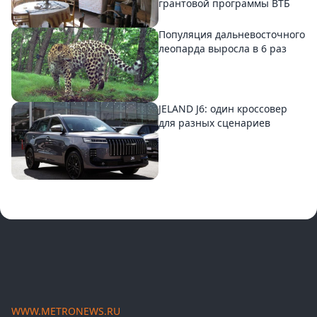
грантовой программы ВТБ
Популяция дальневосточного
леопарда выросла в 6 раз
JELAND J6: один кроссовер
для разных сценариев
WWW.METRONEWS.RU