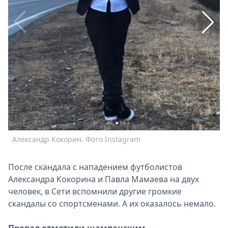
Спецпроекты
Звезды
Выборы
2026
Скачай
Metro
А
Александр Кокорин. Фото Instagram
После скандала с нападением футболистов
Александра Кокорина и Павла Мамаева на двух
человек, в Сети вспомнили другие громкие
скандалы со спортсменами. А их оказалось немало.