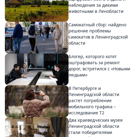
наблюдения за дикими
животными в Ленобласти
Самокатный сбор: найдено
решение проблемы
самокатов в Ленинградской
области
Блогер, которого хотят
оштрафовать за ремонт
дорог, встретился с «Новыми
людьми»
В Петербурге и
Ленинградской области
растет потребление
мобильного трафика –
исследование T2
Два краеведческих музея
Ленинградской области
стали победителями