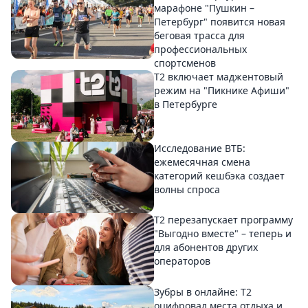
марафоне "Пушкин –
Петербург" появится новая
беговая трасса для
профессиональных
спортсменов
Т2 включает маджентовый
режим на "Пикнике Афиши"
в Петербурге
Исследование ВТБ:
ежемесячная смена
категорий кешбэка создает
волны спроса
Т2 перезапускает программу
"Выгодно вместе" – теперь и
для абонентов других
операторов
Зубры в онлайне: Т2
оцифровал места отдыха и