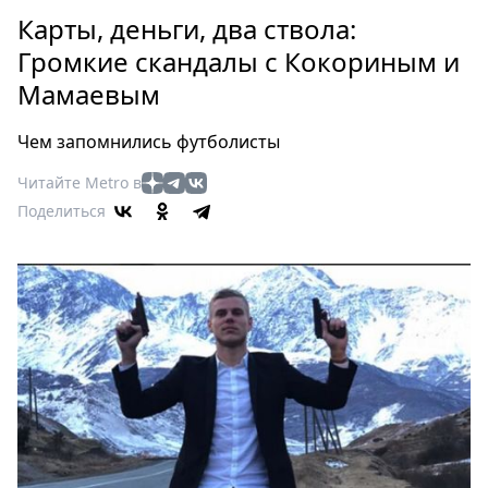
Петербург
Карты, деньги, два ствола:
Россия
Громкие скандалы с Кокориным и
Мир
Мамаевым
Здоровье
Еда
Чем запомнились футболисты
Туризм
Мода
Читайте Metro в
Поделиться
Театр
Кино
Афиша
Книги
Выставки
Пресс-
релизы
О
Metro
Стримы