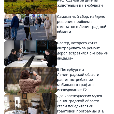
наблюдения за дикими
животными в Ленобласти
Самокатный сбор: найдено
решение проблемы
самокатов в Ленинградской
области
Блогер, которого хотят
оштрафовать за ремонт
дорог, встретился с «Новыми
людьми»
В Петербурге и
Ленинградской области
растет потребление
мобильного трафика –
исследование T2
Два краеведческих музея
Ленинградской области
стали победителями
грантовой программы ВТБ