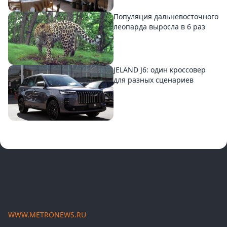
Популяция дальневосточного
леопарда выросла в 6 раз
JELAND J6: один кроссовер
для разных сценариев
WWW.METRONEWS.RU