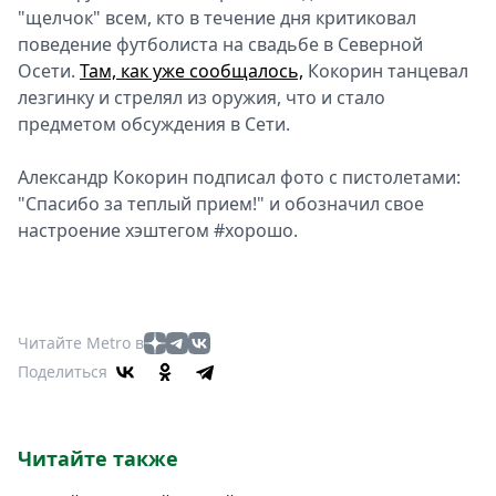
"щелчок" всем, кто в течение дня критиковал
Спецпроекты
поведение футболиста на свадьбе в Северной
Звезды
Осети.
Там, как уже сообщалось,
Кокорин танцевал
Выборы
лезгинку и стрелял из оружия, что и стало
2026
предметом обсуждения в Сети.
Скачай
Metro
Александр Кокорин подписал фото с пистолетами:
"Спасибо за теплый прием!" и обозначил свое
настроение хэштегом #хорошо.
Читайте Metro в
Поделиться
Читайте также