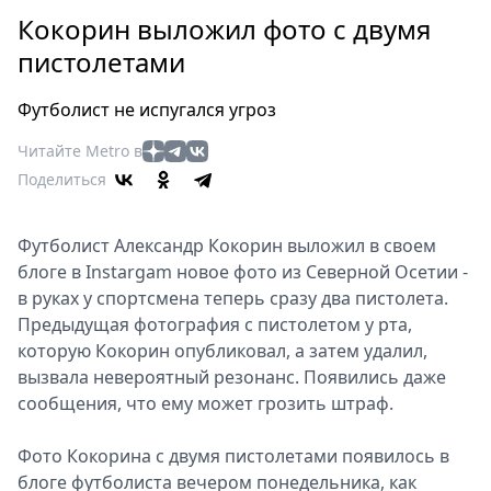
Петербург
Кокорин выложил фото с двумя
Россия
пистолетами
Мир
Здоровье
Футболист не испугался угроз
Еда
Читайте Metro в
Туризм
Поделиться
Мода
Театр
Кино
Футболист Александр Кокорин выложил в своем
блоге в Instargam новое фото из Северной Осетии -
Афиша
в руках у спортсмена теперь сразу два пистолета.
Книги
Предыдущая фотография с пистолетом у рта,
Выставки
которую Кокорин опубликовал, а затем удалил,
Пресс-
вызвала невероятный резонанс. Появились даже
релизы
сообщения, что ему может грозить штраф.
О
Фото Кокорина с двумя пистолетами появилось в
Metro
блоге футболиста вечером понедельника, как
Стримы