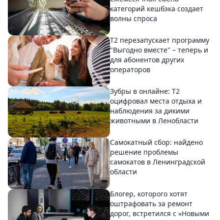
категорий кешбэка создает
волны спроса
Т2 перезапускает программу
"Выгодно вместе" – теперь и
для абонентов других
операторов
Зубры в онлайне: Т2
оцифровал места отдыха и
наблюдения за дикими
животными в Ленобласти
Самокатный сбор: найдено
решение проблемы
самокатов в Ленинградской
области
Блогер, которого хотят
оштрафовать за ремонт
дорог, встретился с «Новыми