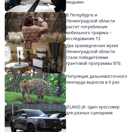
людьми»
В Петербурге и
Ленинградской области
растет потребление
мобильного трафика –
исследование T2
Два краеведческих музея
Ленинградской области
стали победителями
грантовой программы ВТБ
Популяция дальневосточного
леопарда выросла в 6 раз
JELAND J6: один кроссовер
для разных сценариев