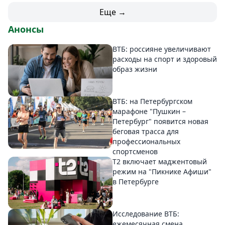
Еще →
Анонсы
ВТБ: россияне увеличивают
расходы на спорт и здоровый
образ жизни
ВТБ: на Петербургском
марафоне "Пушкин –
Петербург" появится новая
беговая трасса для
профессиональных
спортсменов
Т2 включает маджентовый
режим на "Пикнике Афиши"
в Петербурге
Исследование ВТБ:
ежемесячная смена