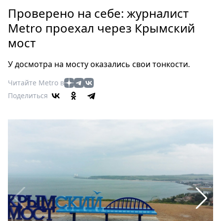
Петербург
Проверено на себе: журналист
Россия
Metro проехал через Крымский
Мир
мост
Здоровье
Еда
У досмотра на мосту оказались свои тонкости.
Туризм
Мода
Читайте Metro в
Поделиться
Театр
Кино
Афиша
Книги
Выставки
Пресс-
релизы
О
Metro
Стримы