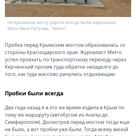
Спецпроекты
С
Звезды
Ф
Выборы
На Крымском мосту дороги всегда были идеальные .
2026
Фото Нина Петрова, "Metro"
Скачай
Metro
Пробка перед Крымским мостом образовалась со
стороны Краснодарского края. Журналист Metro
успел проехать по транспортному переходу через
Керченский пролив туда-обратно незадолго до
того, как туда массово ринулись отдыхающие.
Пробки были всегда
Два года назад я в это же время ездила в Крым по
тому же маршруту (автобусом из Анапы до
Симферополя). Досмотров перед мостом тогда еще
не было, а вот пробки уже были. Тогда всему виной