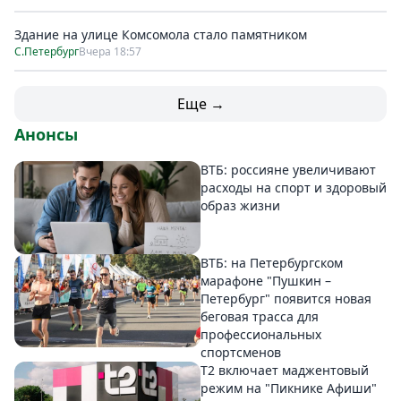
Здание на улице Комсомола стало памятником
С.Петербург
Вчера 18:57
Еще →
Анонсы
ВТБ: россияне увеличивают
расходы на спорт и здоровый
образ жизни
ВТБ: на Петербургском
марафоне "Пушкин –
Петербург" появится новая
беговая трасса для
профессиональных
спортсменов
Т2 включает маджентовый
режим на "Пикнике Афиши"