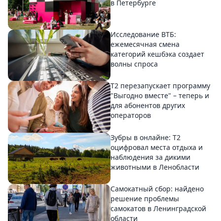
в Петербурге
Исследование ВТБ:
ежемесячная смена
категорий кешбэка создает
волны спроса
Т2 перезапускает программу
"Выгодно вместе" – теперь и
для абонентов других
операторов
Зубры в онлайне: Т2
оцифровал места отдыха и
наблюдения за дикими
животными в Ленобласти
Самокатный сбор: найдено
решение проблемы
самокатов в Ленинградской
области