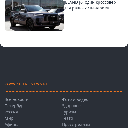
JELAND J6: один кроссовер
для разных сценариев
WWW.METRONEWS.RU
Все новости
Фото и видео
Петербург
Здоровье
Россия
Туризм
Мир
Театр
Афиша
Пресс-релизы