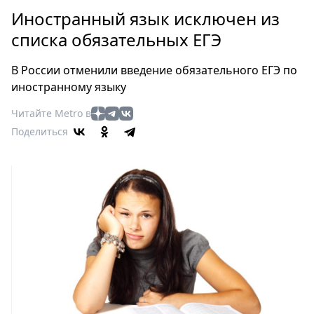
Петербург
Иностранный язык исключен из
Россия
списка обязательных ЕГЭ
Мир
Здоровье
В России отменили введение обязательного ЕГЭ по
Еда
иностранному языку
Туризм
Читайте Metro в
Мода
Поделиться
Театр
Кино
Афиша
Книги
Выставки
Пресс-
релизы
О
Metro
Стримы