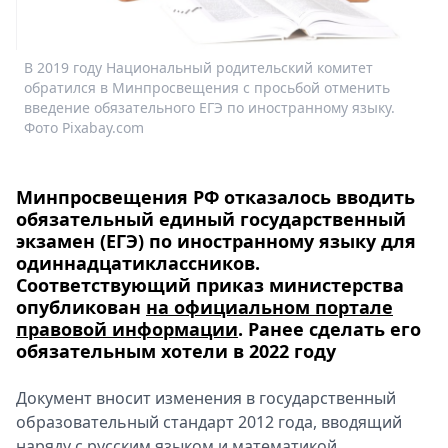
Спецпроекты
Звезды
В 2019 году Национальный родительский комитет
Выборы
обратился в Минпросвещения с просьбой отменить
2026
введение обязательного ЕГЭ по иностранному языку.
Скачай
Фото Pixabay.com
Metro
Минпросвещения РФ отказалось вводить
обязательный единый государственный
экзамен (ЕГЭ) по иностранному языку для
одиннадцатиклассников.
Соответствующий приказ министерства
опубликован
на официальном портале
правовой информации
. Ранее сделать его
обязательным хотели в 2022 году
Документ вносит изменения в государственный
образовательный стандарт 2012 года, вводящий
наряду с русским языком и математикой