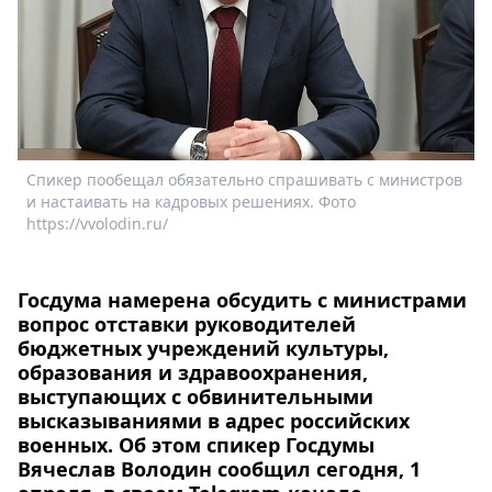
Спецпроекты
Звезды
Выборы
2026
Скачай
Metro
Спикер пообещал обязательно спрашивать с министров
и настаивать на кадровых решениях. Фото
https://vvolodin.ru/
Госдума намерена обсудить с министрами
вопрос отставки руководителей
бюджетных учреждений культуры,
образования и здравоохранения,
выступающих с обвинительными
высказываниями в адрес российских
военных. Об этом спикер Госдумы
Вячеслав Володин сообщил сегодня, 1