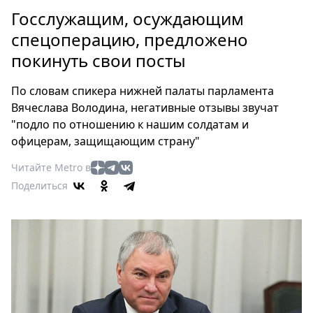
Петербург
Госслужащим, осуждающим
Россия
спецоперацию, предложено
Мир
покинуть свои посты
Здоровье
Еда
По словам спикера нижней палаты парламента
Туризм
Вячеслава Володина, негативные отзывы звучат
Мода
"подло по отношению к нашим солдатам и
Театр
офицерам, защищающим страну"
Кино
Читайте Metro в
Афиша
Поделиться
Книги
Выставки
Пресс-
релизы
О
Metro
Стримы