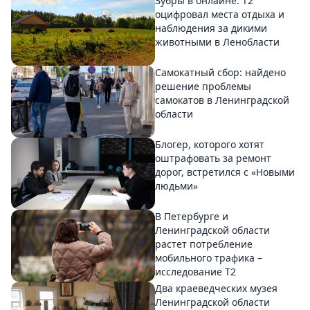
Зубры в онлайне: Т2
оцифровал места отдыха и
наблюдения за дикими
животными в Ленобласти
Самокатный сбор: найдено
решение проблемы
самокатов в Ленинградской
области
Блогер, которого хотят
оштрафовать за ремонт
дорог, встретился с «Новыми
людьми»
В Петербурге и
Ленинградской области
растет потребление
мобильного трафика –
исследование T2
Два краеведческих музея
Ленинградской области