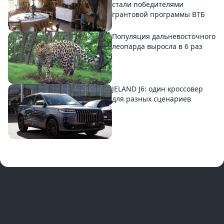
стали победителями
грантовой программы ВТБ
Популяция дальневосточного
леопарда выросла в 6 раз
JELAND J6: один кроссовер
для разных сценариев