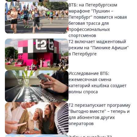
ВТБ: на Петербургском
марафоне "Пушкин –
Петербург" появится новая
беговая трасса для
профессиональных
спортсменов
Т2 включает маджентовый
режим на "Пикнике Афиши"
в Петербурге
Исследование ВТБ:
ежемесячная смена
категорий кешбэка создает
волны спроса
Т2 перезапускает программу
"Выгодно вместе" – теперь и
для абонентов других
операторов