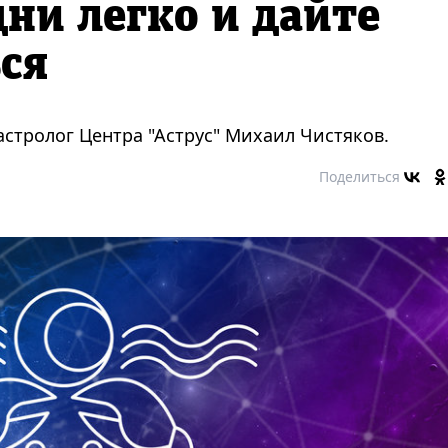
дни легко и дайте
ься
стролог Центра "Аструс" Михаил Чистяков.
Поделиться