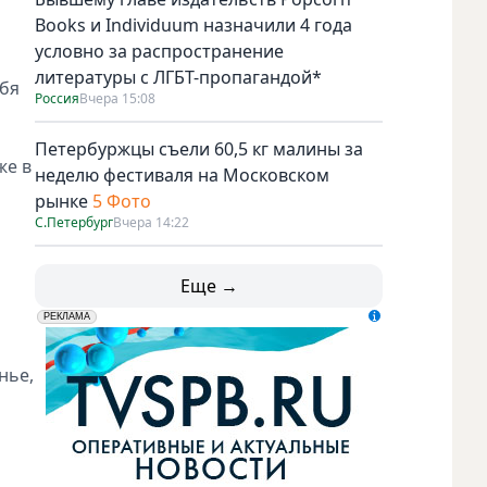
Books и Individuum назначили 4 года
условно за распространение
литературы с ЛГБТ-пропагандой*
ебя
Россия
Вчера 15:08
Петербуржцы съели 60,5 кг малины за
же в
неделю фестиваля на Московском
рынке
5 Фото
С.Петербург
Вчера 14:22
Еще →
erid: LdtCK5udn
АО "ГАТР", ИНН: 7841320717
РЕКЛАМА
нье,