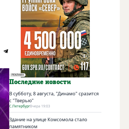
РЕКЛАМА
Социальная реклама
Последние новости
В субботу, 8 августа, "Динамо" сразится
с "Тверью"
С.Петербург
Вчера 19:03
Здание на улице Комсомола стало
памятником