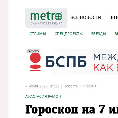
ВСЕ НОВОСТИ
ПЕТ
СТРИМЫ
СПЕЦПРОЕКТЫ
ЗВЕЗДЫ
В
erid: 2VfnxyFybV5
ПАО "Банк "Санкт-Петербург", ИНН: 7831000027
РЕКЛАМА
7 июля 2023, 01:22
|
Новости —
Россия
АНАСТАСИЯ РАМОН
Гороскоп на 7 