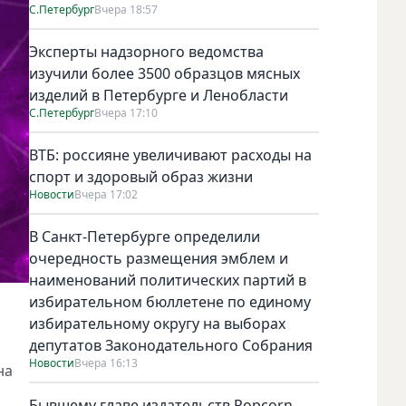
С.Петербург
Вчера 18:57
Эксперты надзорного ведомства
изучили более 3500 образцов мясных
изделий в Петербурге и Ленобласти
С.Петербург
Вчера 17:10
ВТБ: россияне увеличивают расходы на
спорт и здоровый образ жизни
Новости
Вчера 17:02
В Санкт-Петербурге определили
очередность размещения эмблем и
наименований политических партий в
избирательном бюллетене по единому
избирательному округу на выборах
депутатов Законодательного Собрания
Новости
Вчера 16:13
на
Бывшему главе издательств Popcorn