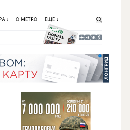
РА ↓
О METRO
ЕЩЕ ↓