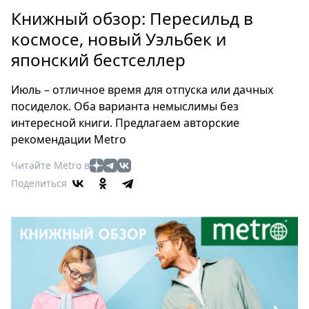
Петербург
Книжный обзор: Пересильд в
Россия
космосе, новый Уэльбек и
Мир
японский бестселлер
Здоровье
Еда
Июль – отличное время для отпуска или дачных
Туризм
посиделок. Оба варианта немыслимы без
Мода
интересной книги. Предлагаем авторские
Театр
рекомендации Metro
Кино
Читайте Metro в
Афиша
Поделиться
Книги
Выставки
Пресс-
релизы
О
Metro
Стримы