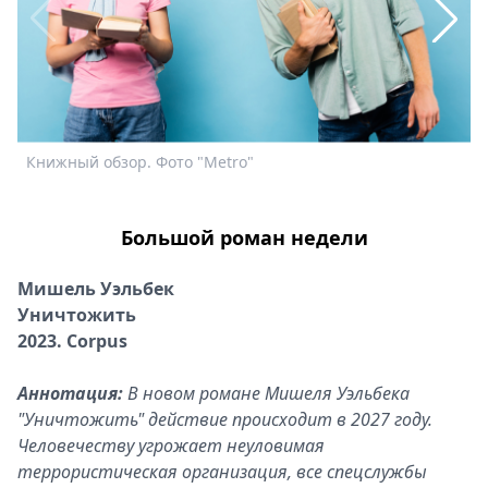
Спецпроекты
Звезды
Выборы
2026
Скачай
Metro
К
Книжный обзор. Фото "Metro"
Большой роман недели
Мишель Уэльбек
Уничтожить
2023. Corpus
Аннотация:
В новом романе Мишеля Уэльбека
"Уничтожить" действие происходит в 2027 году.
Человечеству угрожает неуловимая
террористическая организация, все спецслужбы