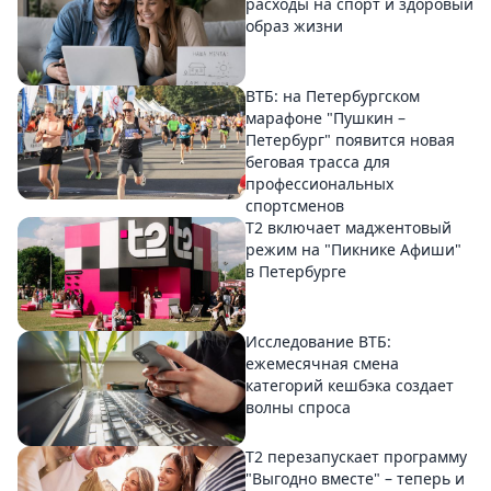
расходы на спорт и здоровый
образ жизни
ВТБ: на Петербургском
марафоне "Пушкин –
Петербург" появится новая
беговая трасса для
профессиональных
спортсменов
Т2 включает маджентовый
режим на "Пикнике Афиши"
в Петербурге
Исследование ВТБ:
ежемесячная смена
категорий кешбэка создает
волны спроса
Т2 перезапускает программу
"Выгодно вместе" – теперь и