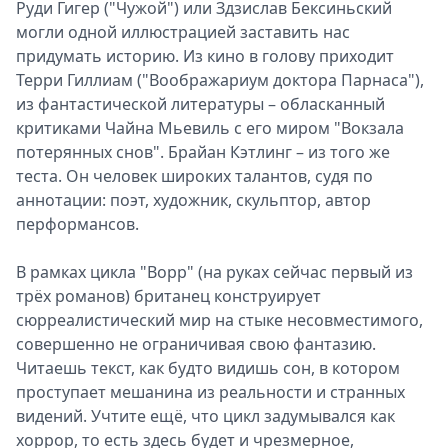
Руди Гигер ("Чужой") или Здзислав Бексиньский
могли одной иллюстрацией заставить нас
придумать историю. Из кино в голову приходит
Терри Гиллиам ("Воображариум доктора Парнаса"),
из фантастической литературы – обласканный
критиками Чайна Мьевиль с его миром "Вокзала
потерянных снов". Брайан Кэтлинг – из того же
теста. Он человек широких талантов, судя по
аннотации: поэт, художник, скульптор, автор
перформансов.
В рамках цикла "Ворр" (на руках сейчас первый из
трёх романов) британец конструирует
сюрреалистический мир на стыке несовместимого,
совершенно не ограничивая свою фантазию.
Читаешь текст, как будто видишь сон, в котором
проступает мешанина из реальности и странных
видений. Учтите ещё, что цикл задумывался как
хоррор, то есть здесь будет и чрезмерное,