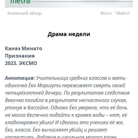
Книжный обзор.
Фото:
"Metro"
Драма недели
Канаэ Минато
Признания
2023. ЭКСМО
Аннотация:
Учительница средних классов и мать-
одиночка Ёко Моригути переживает смерть своей
четырёхлетней дочери. По результатам следствия
девочка погибла в результате несчастного случая,
утонув в бассейне. Однако Ёко уверена, что её дочь
не могла беспечно подойти к кромке воды – нет, её
хладнокровно убили! И сделали это ученики её же,
Ёко, класса. Ёко вычисляет убийц и решает
отомстить, добавив в школьное молоко кровь,