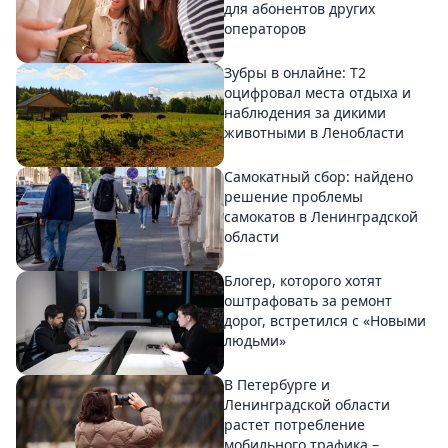
для абонентов других
операторов
Зубры в онлайне: Т2
оцифровал места отдыха и
наблюдения за дикими
животными в Ленобласти
Самокатный сбор: найдено
решение проблемы
самокатов в Ленинградской
области
Блогер, которого хотят
оштрафовать за ремонт
дорог, встретился с «Новыми
людьми»
В Петербурге и
Ленинградской области
растет потребление
мобильного трафика –