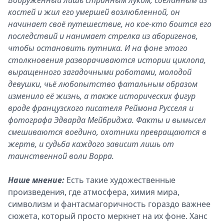
Вооружённый лишь странным луком, сделанным из
костей и жил его умершей возлюбленной, он
начинает своё путешествие, но кое-кто боится его
последствий и нанимает стрелка из аборигенов,
чтобы остановить путника. И на фоне этого
столкновения разворачиваются истории циклопа,
выращенного загадочными роботами, молодой
девушки, чьё любопытство фатальным образом
изменило её жизнь, а также исторических фигур
вроде французского писателя Реймона Русселя и
фотографа Эдварда Мейбриджа. Факты и вымысел
смешиваются воедино, охотники превращаются в
жертв, и судьба каждого зависит лишь от
таинственной воли Ворра.
Наше мнение:
Есть такие художественные
произведения, где атмосфера, химия мира,
символизм и фантасмагоричность гораздо важнее
сюжета, который просто меркнет на их фоне. Ханс