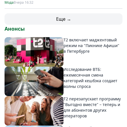
Мода
Вчера 16:32
Еще →
Анонсы
Т2 включает маджентовый
режим на "Пикнике Афиши"
в Петербурге
Исследование ВТБ:
ежемесячная смена
категорий кешбэка создает
волны спроса
Т2 перезапускает программу
"Выгодно вместе" – теперь и
для абонентов других
операторов