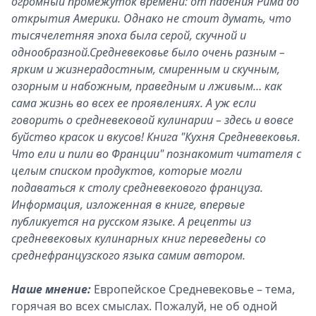
огромный промежуток времени: от падения Рима до
открытия Америки. Однако не стоит думать, что
тысячелетняя эпоха была серой, скучной и
однообразной.Средневековье было очень разным –
ярким и жизнерадостным, смиренным и скучным,
озорным и набожным, праведным и лживым… как
сама жизнь во всех ее проявлениях. А уж если
говорить о средневековой кулинарии – здесь и вовсе
буйство красок и вкусов! Книга "Кухня Средневековья.
Что ели и пили во Франции" познакомит читателя с
целым списком продуктов, которые могли
подаваться к столу средневекового француза.
Информация, изложенная в книге, впервые
публикуется на русском языке. А рецепты из
средневековых кулинарных книг переведены со
среднефранцузского языка самим автором.
Наше мнение:
Европейское Средневековье – тема,
горячая во всех смыслах. Пожалуй, не об одной