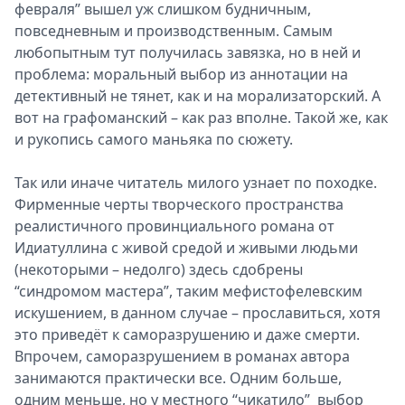
февраля” вышел уж слишком будничным,
повседневным и производственным. Самым
любопытным тут получилась завязка, но в ней и
проблема: моральный выбор из аннотации на
детективный не тянет, как и на морализаторский. А
вот на графоманский – как раз вполне. Такой же, как
и рукопись самого маньяка по сюжету.
Так или иначе читатель милого узнает по походке.
Фирменные черты творческого пространства
реалистичного провинциального романа от
Идиатуллина с живой средой и живыми людьми
(некоторыми – недолго) здесь сдобрены
“синдромом мастера”, таким мефистофелевским
искушением, в данном случае – прославиться, хотя
это приведёт к саморазрушению и даже смерти.
Впрочем, саморазрушением в романах автора
занимаются практически все. Одним больше,
одним меньше, но у местного “чикатило” выбор