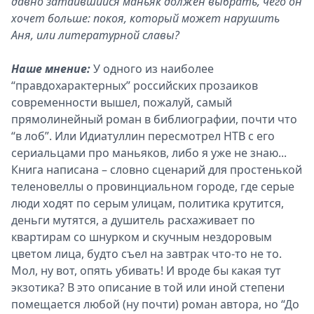
давно затаившийся маньяк должен выбрать, чего он
хочет больше: покоя, который может нарушить
Аня, или литературной славы?
Наше мнение:
У одного из наиболее
“правдохарактерных” российских прозаиков
современности вышел, пожалуй, самый
прямолинейный роман в библиографии, почти что
“в лоб”. Или Идиатуллин пересмотрел НТВ с его
сериальцами про маньяков, либо я уже не знаю...
Книга написана – словно сценарий для простенькой
теленовеллы о провинциальном городе, где серые
люди ходят по серым улицам, политика крутится,
деньги мутятся, а душитель расхаживает по
квартирам со шнурком и скучным нездоровым
цветом лица, будто съел на завтрак что-то не то.
Мол, ну вот, опять убивать! И вроде бы какая тут
экзотика? В это описание в той или иной степени
помещается любой (ну почти) роман автора, но “До