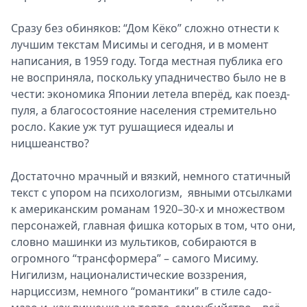
Сразу без обиняков: “Дом Кёко” сложно отнести к
лучшим текстам Мисимы и сегодня, и в момент
написания, в 1959 году. Тогда местная публика его
не восприняла, поскольку упадничество было не в
чести: экономика Японии летела вперёд, как поезд-
пуля, а благосостояние населения стремительно
росло. Какие уж тут рушащиеся идеалы и
ницшеанство?
Достаточно мрачный и вязкий, немного статичный
текст с упором на психологизм, явными отсылками
к американским романам 1920–30-х и множеством
персонажей, главная фишка которых в том, что они,
словно машинки из мультиков, собираются в
огромного “трансформера” – самого Мисиму.
Нигилизм, националистические воззрения,
нарциссизм, немного “романтики” в стиле садо-