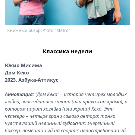
Спецпроекты
Звезды
Выборы
2026
К
Книжный обзор. Фото "Metro"
Скачай
Metro
Классика недели
Юкио Мисима
Дом Кёко
2023. Азбука-Аттикус
Аннотация:
"Дом Кёко" – история четырех молодых
людей, завсегдатаев салона (или прихожан храма), в
котором царит хозяйка (или жрица) Кёко. Эти
четверо – четыре грани самого автора: тонко
чувствующий невинный художник; энергичный
боксер, помешанный на спорте; невостребованный