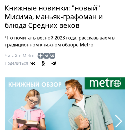
Петербург
Книжные новинки: "новый"
Россия
Мисима, маньяк-графоман и
Мир
блюда Средних веков
Здоровье
Еда
Что почитать весной 2023 года, рассказываем в
Туризм
традиционном книжном обзоре Metro
Мода
Читайте Metro в
Театр
Поделиться
Кино
Афиша
Книги
Выставки
Пресс-
релизы
О
Metro
Стримы