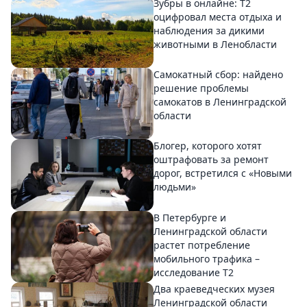
Зубры в онлайне: Т2
оцифровал места отдыха и
наблюдения за дикими
животными в Ленобласти
Самокатный сбор: найдено
решение проблемы
самокатов в Ленинградской
области
Блогер, которого хотят
оштрафовать за ремонт
дорог, встретился с «Новыми
людьми»
В Петербурге и
Ленинградской области
растет потребление
мобильного трафика –
исследование T2
Два краеведческих музея
Ленинградской области