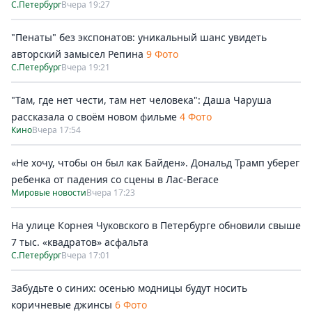
С.Петербург
Вчера 19:27
"Пенаты" без экспонатов: уникальный шанс увидеть
авторский замысел Репина
9 Фото
С.Петербург
Вчера 19:21
"Там, где нет чести, там нет человека": Даша Чаруша
рассказала о своём новом фильме
4 Фото
Кино
Вчера 17:54
«Не хочу, чтобы он был как Байден». Дональд Трамп уберег
ребенка от падения со сцены в Лас-Вегасе
Мировые новости
Вчера 17:23
На улице Корнея Чуковского в Петербурге обновили свыше
7 тыс. «квадратов» асфальта
С.Петербург
Вчера 17:01
Забудьте о синих: осенью модницы будут носить
коричневые джинсы
6 Фото