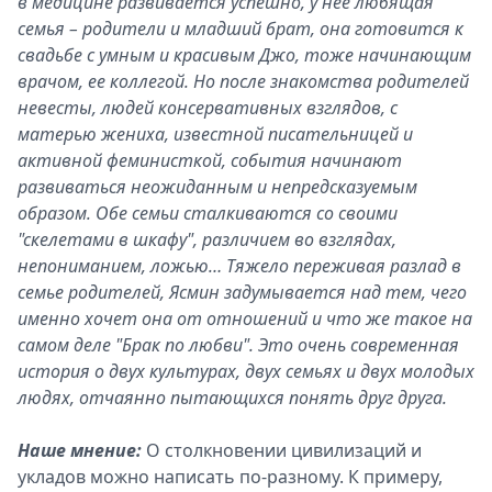
в медицине развивается успешно, у нее любящая
семья – родители и младший брат, она готовится к
свадьбе с умным и красивым Джо, тоже начинающим
врачом, ее коллегой. Но после знакомства родителей
невесты, людей консервативных взглядов, с
матерью жениха, известной писательницей и
активной феминисткой, события начинают
развиваться неожиданным и непредсказуемым
образом. Обе семьи сталкиваются со своими
"скелетами в шкафу", различием во взглядах,
непониманием, ложью… Тяжело переживая разлад в
семье родителей, Ясмин задумывается над тем, чего
именно хочет она от отношений и что же такое на
самом деле "Брак по любви". Это очень современная
история о двух культурах, двух семьях и двух молодых
людях, отчаянно пытающихся понять друг друга.
Наше мнение:
О столкновении цивилизаций и
укладов можно написать по-разному. К примеру,