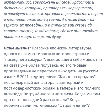
актер-нарцисс, завороженный своей красотой; и
бизнесмен, который, притворяясь карьеристом,
исповедует нигилизм, презирает реальность и верит
в неотвратимый конец света. А с ними Кёко – их
зеркало, их проводница в странствии сквозь ад
современности, хозяйка дома, где все они находят
приют и могут открыть душу.
Наше мнение:
Классика японской литературы,
одного из самых тиражных авторов страны и
“последнего самурая”, вспоровшего себе живот, нет
на свете уже более полувека, но его “новые”
произведения не перестают выходить на русском
языке. В 2021 году перевели “Жизнь на продажу” –
нестандартный для автора, авантюрный и
постмодернистский роман, а теперь и его полного
антипода, погружённого в нигилизм. Когда мы там
про него последний раз слышали? Когда
перечитывали тургеневских “Отцов и детей”?