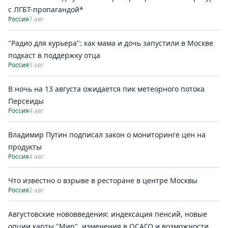
с ЛГБТ-пропагандой*
Россия
7 авг
"Радио для курьера": как мама и дочь запустили в Москве
подкаст в поддержку отца
Россия
5 авг
В ночь на 13 августа ожидается пик метеорного потока
Персеиды
Россия
4 авг
Владимир Путин подписал закон о мониторинге цен на
продукты
Россия
4 авг
Что известно о взрыве в ресторане в центре Москвы
Россия
2 авг
Августовские нововведения: индексация пенсий, новые
опции карты "Мир", изменения в ОСАГО и возможности