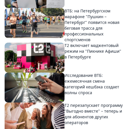
ВТБ: на Петербургском
марафоне "Пушкин –
Петербург" появится новая
беговая трасса для
профессиональных
спортсменов
Т2 включает маджентовый
режим на "Пикнике Афиши"
в Петербурге
Исследование ВТБ:
ежемесячная смена
категорий кешбэка создает
волны спроса
Т2 перезапускает программу
"Выгодно вместе" – теперь и
для абонентов других
операторов