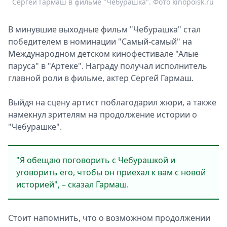
Сергей Гармаш в фильме "Чебурашка". Фото kinopoisk.ru
Спецпроекты
Звезды
В минувшие выходные фильм "Чебурашка" стал
Выборы
победителем в номинации "Самый-самый" на
2026
Международном детском кинофестивале "Алые
Скачай
паруса" в "Артеке". Награду получал исполнитель
Metro
главной роли в фильме, актер Сергей Гармаш.
Выйдя на сцену артист поблагодарил жюри, а также
намекнул зрителям на продолжение истории о
"Чебурашке".
"Я обещаю поговорить с Чебурашкой и
уговорить его, чтобы он приехал к вам с новой
историей", – сказал Гармаш.
Стоит напомнить, что о возможном продолжении