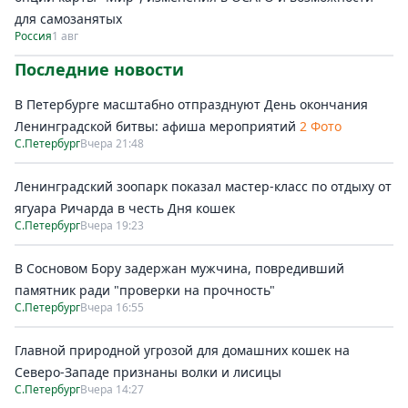
для самозанятых
Россия
1 авг
Последние новости
В Петербурге масштабно отпразднуют День окончания
Ленинградской битвы: афиша мероприятий
2 Фото
С.Петербург
Вчера 21:48
Ленинградский зоопарк показал мастер-класс по отдыху от
ягуара Ричарда в честь Дня кошек
С.Петербург
Вчера 19:23
В Сосновом Бору задержан мужчина, повредивший
памятник ради "проверки на прочность"
С.Петербург
Вчера 16:55
Главной природной угрозой для домашних кошек на
Северо-Западе признаны волки и лисицы
С.Петербург
Вчера 14:27