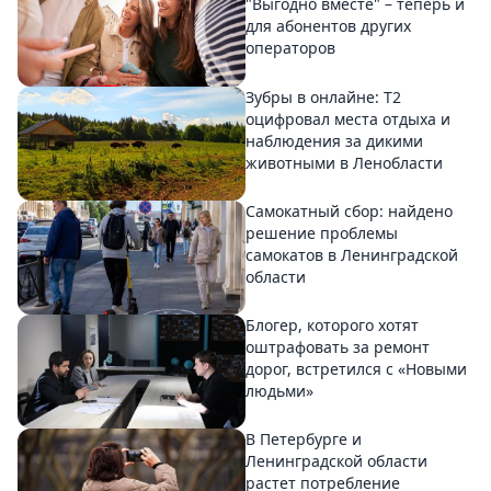
"Выгодно вместе" – теперь и
для абонентов других
операторов
Зубры в онлайне: Т2
оцифровал места отдыха и
наблюдения за дикими
животными в Ленобласти
Самокатный сбор: найдено
решение проблемы
самокатов в Ленинградской
области
Блогер, которого хотят
оштрафовать за ремонт
дорог, встретился с «Новыми
людьми»
В Петербурге и
Ленинградской области
растет потребление