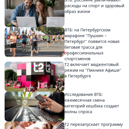
расходы на спорт и здоровый
образ жизни
ВТБ: на Петербургском
марафоне "Пушкин –
Петербург" появится новая
беговая трасса для
профессиональных
спортсменов
Т2 включает маджентовый
режим на "Пикнике Афиши"
в Петербурге
Исследование ВТБ:
ежемесячная смена
категорий кешбэка создает
волны спроса
Т2 перезапускает программу