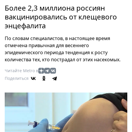
Петербург
Более 2,3 миллиона россиян
Россия
вакцинировались от клещевого
Мир
энцефалита
Здоровье
Еда
По словам специалистов, в настоящее время
Туризм
отмечена привычная для весеннего
Мода
эпидемического периода тенденция к росту
Театр
количества тех, кто пострадал от этих насекомых.
Кино
Читайте Metro в
Афиша
Поделиться
Книги
Выставки
Пресс-
релизы
О
Metro
Стримы