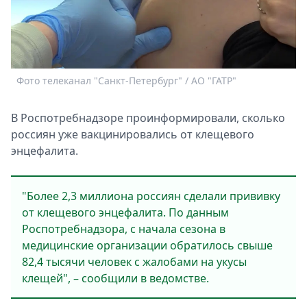
Спецпроекты
Звезды
Выборы
2026
Скачай
Фото телеканал "Санкт-Петербург" / АО "ГАТР"
Metro
В Роспотребнадзоре проинформировали, сколько
россиян уже вакцинировались от клещевого
энцефалита.
"Более 2,3 миллиона россиян сделали прививку
от клещевого энцефалита. По данным
Роспотребнадзора, с начала сезона в
медицинские организации обратилось свыше
82,4 тысячи человек с жалобами на укусы
клещей", – сообщили в ведомстве.