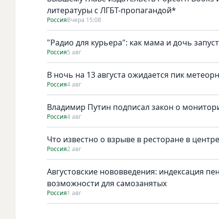
литературы с ЛГБТ-пропагандой*
Россия
Вчера 15:08
"Радио для курьера": как мама и дочь запус
Россия
5 авг
В ночь на 13 августа ожидается пик метеор
Россия
4 авг
Владимир Путин подписал закон о монитори
Россия
4 авг
Что известно о взрыве в ресторане в центр
Россия
2 авг
Августовские нововведения: индексация пе
возможности для самозанятых
Россия
1 авг