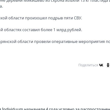
оне деревни Микишево из схрона изъяли 13 кг пластида 
а.
ской области произошел подрыв пяти СВУ.
й областях составил более 1 млрд рублей.
в Брянской области провели оперативные мероприятия п
Поделиться
 Individuum назначили 4 года условно за распростране