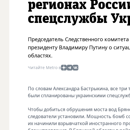
регионах Росси
спецслужбы Ук
Председатель Следственного комитета
президенту Владимиру Путину о ситуа
областях.
Читайте Metro в
По словам Александра Бастрыкина, все три 
были спланированы украинскими спецслуж
Чтобы добиться обрушения моста вод Брянс
следователи установили. Мощность бомб сос
их начинили взрывчаткой иностранного про