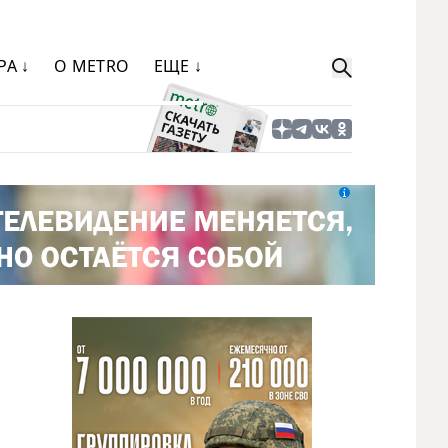
РА ↓
О METRO
ЕЩЕ ↓