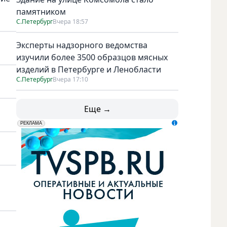
памятником
С.Петербург
Вчера 18:57
Эксперты надзорного ведомства
изучили более 3500 образцов мясных
изделий в Петербурге и Ленобласти
С.Петербург
Вчера 17:10
Еще →
erid: LdtCK5udn
АО "ГАТР", ИНН: 7841320717
РЕКЛАМА