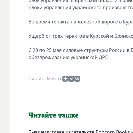
блок управления. В Брянской области в рай
блоки управления украинского производств
Во время теракта на железной дороге в Кур
Ущерб от трех терактов в Курской и Брянско
С 20 по 25 мая силовые структуры России 
обезвреживанию украинской ДРГ.
Читайте Metro в
Читайте также
Бывшему главе издательств Popcorn Books и