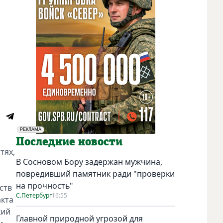
РЕКЛАМА
Социальная реклама
Последние новости
тях,
В Сосновом Бору задержан мужчина,
повредивший памятник ради "проверки
на прочность"
ств
С.Петербург
16:55
акта
кий
Главной природной угрозой для