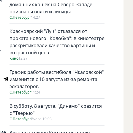
и
домашних кошек на Северо-Западе
признаны волки и лисицы
С.Петербург
14:27
Красноярский "Луч" отказался от
проката нового "Колобка": в кинотеатре
раскритиковали качество картины и
о
возрастной ценз
Кино
12:37
График работы вестибюля "Чкаловской"
изменится с 10 августа из-за ремонта
эскалаторов
С.Петербург
11:24
В субботу, 8 августа, "Динамо" сразится
с "Тверью"
С.Петербург
Вчера 19:03
ние
Здание на улице Комсомола стало