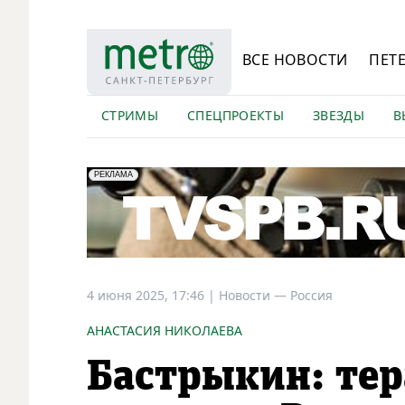
ВСЕ НОВОСТИ
ПЕТ
СТРИМЫ
СПЕЦПРОЕКТЫ
ЗВЕЗДЫ
В
erid: LdtCK5Efv
АО "ГАТР", ИНН: 7841320717
РЕКЛАМА
4 июня 2025, 17:46
|
Новости —
Россия
АНАСТАСИЯ НИКОЛАЕВА
Бастрыкин: тер