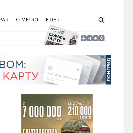
РА ↓
О METRO
ЕЩЕ ↓