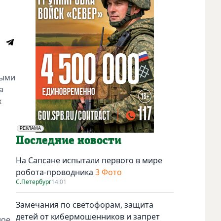
выми
а
х
РЕКЛАМА
Социальная реклама
Последние новости
На Сапсане испытали первого в мире
робота-проводника
3 Фото
С.Петербург
14:01
Замечания по светофорам, защита
детей от кибермошенников и запрет
ное