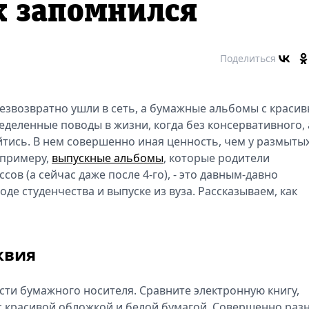
к запомнился
Поделиться
безвозвратно ушли в сеть, а бумажные альбомы с краси
деленные поводы в жизни, когда без консервативного, 
йтись. В нем совершенно иная ценность, чем у размыты
 примеру,
выпускные альбомы
, которые родители
ссов (а сейчас даже после 4-го), - это давным-давно
оде студенчества и выпуске из вуза. Рассказываем, как
квия
ти бумажного носителя. Сравните электронную книгу,
 с красивой обложкой и белой бумагой. Совершенно раз