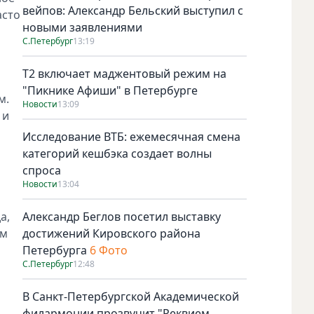
вейпов: Александр Бельский выступил с
асто
новыми заявлениями
С.Петербург
13:19
Т2 включает маджентовый режим на
"Пикнике Афиши" в Петербурге
м.
Новости
13:09
 и
Исследование ВТБ: ежемесячная смена
категорий кешбэка создает волны
спроса
Новости
13:04
а,
Александр Беглов посетил выставку
ам
достижений Кировского района
Петербурга
6 Фото
С.Петербург
12:48
В Санкт-Петербургской Академической
филармонии прозвучит "Реквием