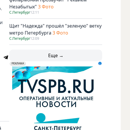
Незабытых"
3 Фото
.
С.Петербург
12:11
 и
Щит "Надежда" прошёл "зеленую" ветку
метро Петербурга
3 Фото
С.Петербург
12:09
Еще →
erid: LdtCK5udn
АО "ГАТР", ИНН: 7841320717
РЕКЛАМА
й