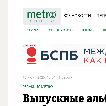
ВСЕ НОВОСТИ
ПЕТ
СТРИМЫ
СПЕЦПРОЕКТЫ
ЗВЕЗДЫ
В
erid: 2VfnxyFybV5
ПАО "Банк "Санкт-Петербург", ИНН: 7831000027
РЕКЛАМА
10 июня 2025, 15:04
|
Новости
РЕДАКЦИЯ METRO
Выпускные аль