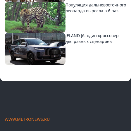
Популяция дальневосточного
леопарда выросла в 6 раз
JELAND J6: один кроссовер
для разных сценариев
WWW.METRONEWS.RU