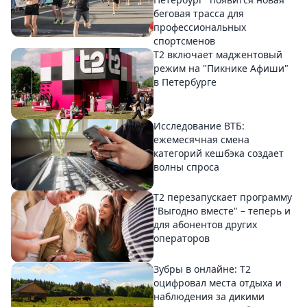
беговая трасса для
профессиональных
спортсменов
Т2 включает маджентовый
режим на "Пикнике Афиши"
в Петербурге
Исследование ВТБ:
ежемесячная смена
категорий кешбэка создает
волны спроса
Т2 перезапускает программу
"Выгодно вместе" – теперь и
для абонентов других
операторов
Зубры в онлайне: Т2
оцифровал места отдыха и
наблюдения за дикими