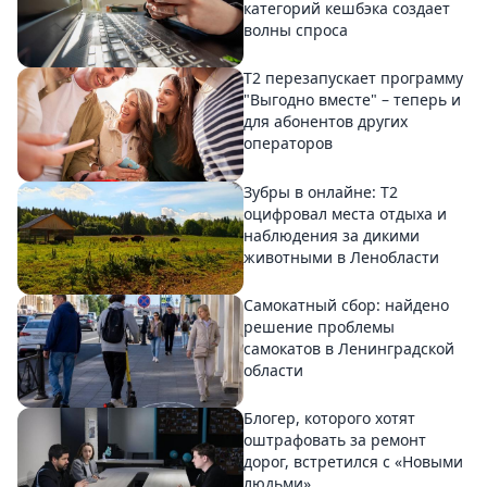
категорий кешбэка создает
волны спроса
Т2 перезапускает программу
"Выгодно вместе" – теперь и
для абонентов других
операторов
Зубры в онлайне: Т2
оцифровал места отдыха и
наблюдения за дикими
животными в Ленобласти
Самокатный сбор: найдено
решение проблемы
самокатов в Ленинградской
области
Блогер, которого хотят
оштрафовать за ремонт
дорог, встретился с «Новыми
людьми»