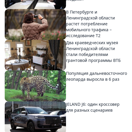
В Петербурге и
Ленинградской области
растет потребление
мобильного трафика –
исследование T2
Два краеведческих музея
Ленинградской области
стали победителями
грантовой программы ВТБ
Популяция дальневосточного
леопарда выросла в 6 раз
JELAND J6: один кроссовер
для разных сценариев