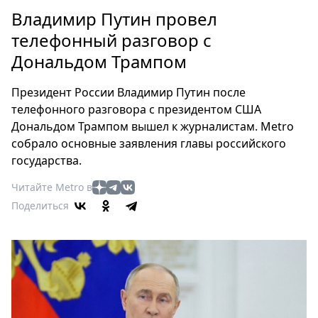
Петербург
Владимир Путин провел
Россия
телефонный разговор с
Мир
Дональдом Трампом
Здоровье
Еда
Президент России Владимир Путин после
Туризм
телефонного разговора с президентом США
Мода
Дональдом Трампом вышел к журналистам. Metro
Театр
собрало основные заявления главы российского
Кино
государства.
Афиша
Читайте Metro в
Книги
Поделиться
Выставки
Пресс-
релизы
О
Metro
Стримы