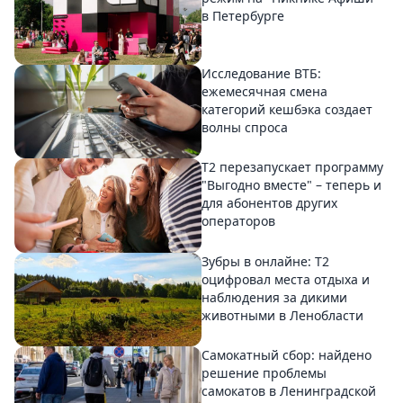
в Петербурге
Исследование ВТБ:
ежемесячная смена
категорий кешбэка создает
волны спроса
Т2 перезапускает программу
"Выгодно вместе" – теперь и
для абонентов других
операторов
Зубры в онлайне: Т2
оцифровал места отдыха и
наблюдения за дикими
животными в Ленобласти
Самокатный сбор: найдено
решение проблемы
самокатов в Ленинградской