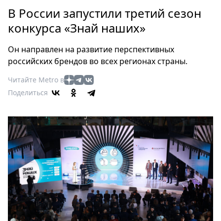
Петербург
В России запустили третий сезон
Россия
конкурса «Знай наших»
Мир
Здоровье
Он направлен на развитие перспективных
Еда
российских брендов во всех регионах страны.
Туризм
Читайте Metro в
Мода
Поделиться
Театр
Кино
Афиша
Книги
Выставки
Пресс-
релизы
О
Metro
Стримы