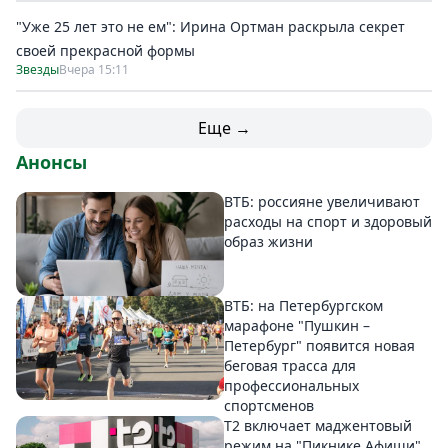
"Уже 25 лет это не ем": Ирина Ортман раскрыла секрет
своей прекрасной формы
Звезды
Вчера 15:11
Еще →
Анонсы
ВТБ: россияне увеличивают
расходы на спорт и здоровый
образ жизни
ВТБ: на Петербургском
марафоне "Пушкин –
Петербург" появится новая
беговая трасса для
профессиональных
спортсменов
Т2 включает маджентовый
режим на "Пикнике Афиши"