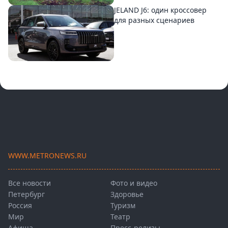
JELAND J6: один кроссовер
для разных сценариев
WWW.METRONEWS.RU
Все новости
Фото и видео
Петербург
Здоровье
Россия
Туризм
Мир
Театр
Афиша
Пресс-релизы