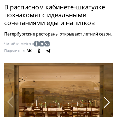
Петербург
В расписном кабинете-шкатулке
Россия
познакомят с идеальными
Мир
сочетаниями еды и напитков
Здоровье
Еда
Петербургские рестораны открывают летний сезон.
Туризм
Мода
Читайте Metro в
Поделиться
Театр
Кино
Афиша
Книги
Выставки
Пресс-
релизы
О
Metro
Стримы