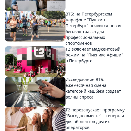
ВТБ: на Петербургском
марафоне "Пушкин –
Петербург" появится новая
беговая трасса для
профессиональных
спортсменов
Т2 включает маджентовый
режим на "Пикнике Афиши"
в Петербурге
Исследование ВТБ:
ежемесячная смена
категорий кешбэка создает
волны спроса
Т2 перезапускает программу
"Выгодно вместе" – теперь и
для абонентов других
операторов