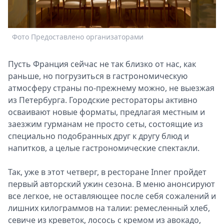
Спецпроекты
Звезды
Выборы
Фото Предоставлено организаторами
Ф
2026
Скачай
Пусть Франция сейчас не так близко от нас, как
Metro
раньше, но погрузиться в гастрономическую
атмосферу страны по-прежнему можно, не выезжая
из Петербурга. Городские рестораторы активно
осваивают новые форматы, предлагая местным и
заезжим гурманам не просто сеты, состоящие из
специально подобранных друг к другу блюд и
напитков, а целые гастрономические спектакли.
Так, уже в этот четверг, в ресторане Inner пройдет
первый авторский ужин сезона. В меню анонсируют
все легкое, не оставляющее после себя сожалений и
лишних килограммов на талии: ремесленный хлеб,
севиче из креветок, лосось с кремом из авокадо,