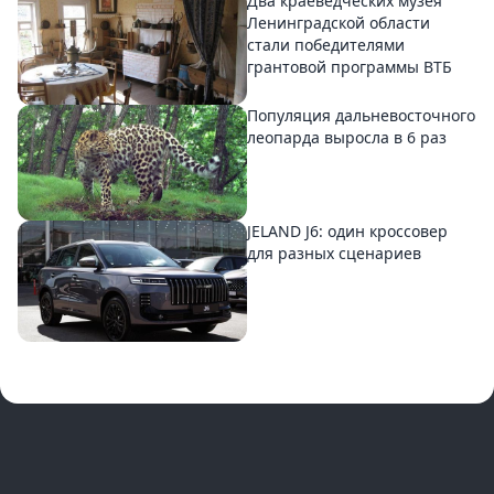
Два краеведческих музея
Ленинградской области
стали победителями
грантовой программы ВТБ
Популяция дальневосточного
леопарда выросла в 6 раз
JELAND J6: один кроссовер
для разных сценариев