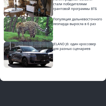
стали победителями
грантовой программы ВТБ
Популяция дальневосточного
леопарда выросла в 6 раз
JELAND J6: один кроссовер
для разных сценариев