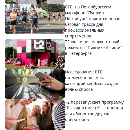
ВТБ: на Петербургском
марафоне "Пушкин –
Петербург" появится новая
беговая трасса для
профессиональных
спортсменов
Т2 включает маджентовый
режим на "Пикнике Афиши"
в Петербурге
Исследование ВТБ:
ежемесячная смена
категорий кешбэка создает
волны спроса
Т2 перезапускает программу
"Выгодно вместе" – теперь и
для абонентов других
операторов