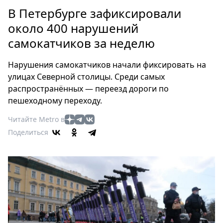
Петербург
В Петербурге зафиксировали
Россия
около 400 нарушений
Мир
самокатчиков за неделю
Здоровье
Еда
Нарушения самокатчиков начали фиксировать на
Туризм
улицах Северной столицы. Среди самых
Мода
распространённых — переезд дороги по
Театр
пешеходному переходу.
Кино
Читайте Metro в
Афиша
Поделиться
Книги
Выставки
Пресс-
релизы
О
Metro
Стримы