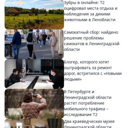
Зубры в онлайне: Т2
оцифровал места отдыха и
наблюдения за дикими
животными в Ленобласти
Самокатный сбор: найдено
решение проблемы
самокатов в Ленинградской
области
Блогер, которого хотят
оштрафовать за ремонт
дорог, встретился с «Новыми
людьми»
В Петербурге и
Ленинградской области
растет потребление
мобильного трафика –
исследование T2
Два краеведческих музея
Ленинградской области