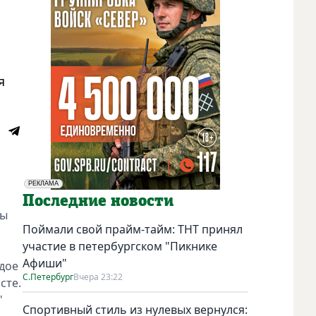
я
РЕКЛАМА
Социальная реклама
Последние новости
ды
Поймали свой прайм-тайм: ТНТ принял
участие в петербургском "Пикнике
Афиши"
дое
С.Петербург
Вчера 23:22
сте.
"
Спортивный стиль из нулевых вернулся: