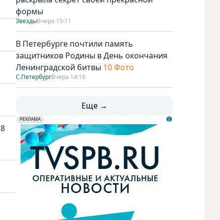
формы
Звезды
Вчера 15:11
В Петербурге почтили память
защитников Родины в День окончания
Ленинградской битвы
10 Фото
С.Петербург
Вчера 14:16
Еще →
erid: LdtCK5udn
АО "ГАТР", ИНН: 7841320717
РЕКЛАМА
18