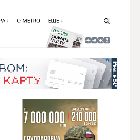
РА ↓
О METRO
ЕЩЕ ↓