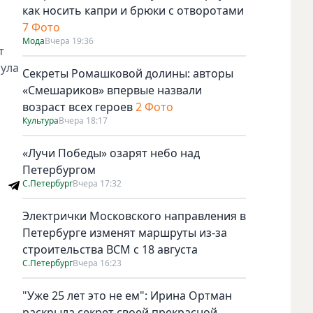
как носить капри и брюки с отворотами
7 Фото
Мода
Вчера 19:36
т
нула
Секреты Ромашковой долины: авторы
«Смешариков» впервые назвали
возраст всех героев
2 Фото
Культура
Вчера 18:17
«Лучи Победы» озарят небо над
Петербургом
С.Петербург
Вчера 17:32
Электрички Московского направления в
Петербурге изменят маршруты из-за
строительства ВСМ с 18 августа
С.Петербург
Вчера 16:23
"Уже 25 лет это не ем": Ирина Ортман
раскрыла секрет своей прекрасной