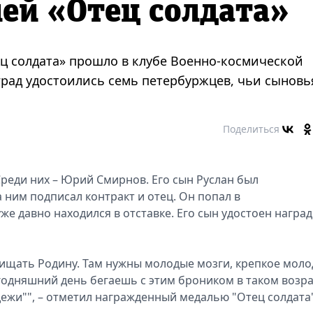
ей «Отец солдата»
ц солдата» прошло в клубе Военно-космической
град удостоились семь петербуржцев, чьи сыновь
Поделиться
реди них – Юрий Смирнов. Его сын Руслан был
а ним подписал контракт и отец. Он попал в
же давно находился в отставке. Его сын удостоен награ
щищать Родину. Там нужны молодые мозги, крепкое моло
сегодняшний день бегаешь с этим броником в таком возра
дежи"", – отметил награжденный медалью "Отец солдата