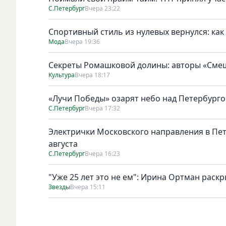
С.Петербург
Вчера 23:22
Спортивный стиль из нулевых вернулся: как
Мода
Вчера 19:36
Секреты Ромашковой долины: авторы «Смеш
Культура
Вчера 18:17
«Лучи Победы» озарят небо над Петербург
С.Петербург
Вчера 17:32
Электрички Московского направления в Пет
августа
С.Петербург
Вчера 16:23
"Уже 25 лет это не ем": Ирина Ортман раск
Звезды
Вчера 15:11