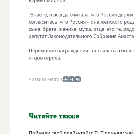
Юрий Смирнов.
"Знаете, я всегда считала, что Россия держ
согласитесь, что Россия – она женского род
сына, брата, жениха, мужа, отца, это те, р
депутат Законодательного Собрания Анаст
Церемония награждения состоялась в более
отцов героев.
Читайте Metro в
Читайте также
Поймали свой прайм-тайм: ТНТ принял учас