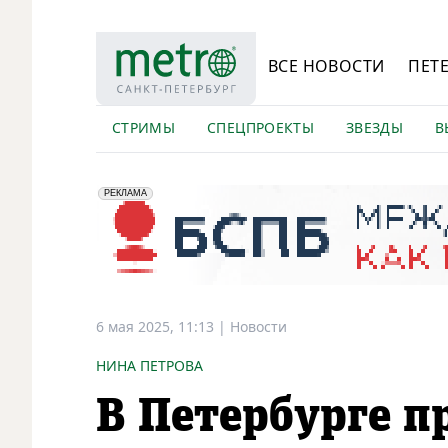
ВСЕ НОВОСТИ
ПЕТ
СТРИМЫ
СПЕЦПРОЕКТЫ
ЗВЕЗДЫ
В
erid: 2VfnxyFybV5
ПАО "Банк "Санкт-Петербург", ИНН: 7831000027
РЕКЛАМА
6 мая 2025, 11:13
|
Новости
НИНА ПЕТРОВА
В Петербурге 