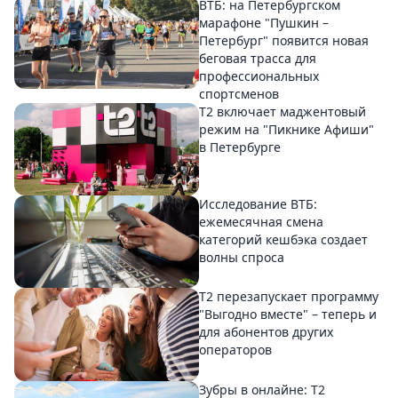
ВТБ: на Петербургском
марафоне "Пушкин –
Петербург" появится новая
беговая трасса для
профессиональных
спортсменов
Т2 включает маджентовый
режим на "Пикнике Афиши"
в Петербурге
Исследование ВТБ:
ежемесячная смена
категорий кешбэка создает
волны спроса
Т2 перезапускает программу
"Выгодно вместе" – теперь и
для абонентов других
операторов
Зубры в онлайне: Т2