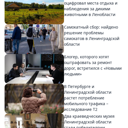
оцифровал места отдыха и
наблюдения за дикими
животными в Ленобласти
Самокатный сбор: найдено
решение проблемы
самокатов в Ленинградской
области
Блогер, которого хотят
оштрафовать за ремонт
дорог, встретился с «Новыми
людьми»
В Петербурге и
Ленинградской области
растет потребление
мобильного трафика –
исследование T2
Два краеведческих музея
Ленинградской области
стали победителями