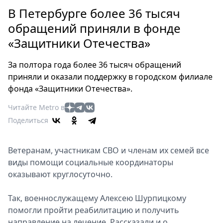
Петербург
В Петербурге более 36 тысяч
Россия
обращений приняли в фонде
Мир
«Защитники Отечества»
Здоровье
Еда
За полтора года более 36 тысяч обращений
Туризм
приняли и оказали поддержку в городском филиале
Мода
фонда «Защитники Отечества».
Театр
Читайте Metro в
Кино
Поделиться
Афиша
Книги
Ветеранам, участникам СВО и членам их семей все
Выставки
виды помощи социальные координаторы
Пресс-
оказывают круглосуточно.
релизы
О
Так, военнослужащему Алексею Шурпицкому
Metro
помогли пройти реабилитацию и получить
направление на лечение. Рассказали и о
Стримы