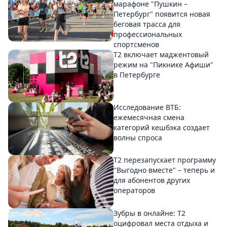
марафоне "Пушкин –
Петербург" появится новая
беговая трасса для
профессиональных
спортсменов
Т2 включает маджентовый
режим на "Пикнике Афиши"
в Петербурге
Исследование ВТБ:
ежемесячная смена
категорий кешбэка создает
волны спроса
Т2 перезапускает программу
"Выгодно вместе" – теперь и
для абонентов других
операторов
Зубры в онлайне: Т2
оцифровал места отдыха и