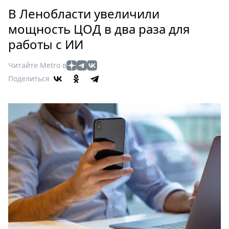
Петербург
В Ленобласти увеличили
Россия
мощность ЦОД в два раза для
Мир
работы с ИИ
Здоровье
Еда
Читайте Metro в
Туризм
Поделиться
Мода
Театр
Кино
Афиша
Книги
Выставки
Пресс-
релизы
О
Metro
Стримы