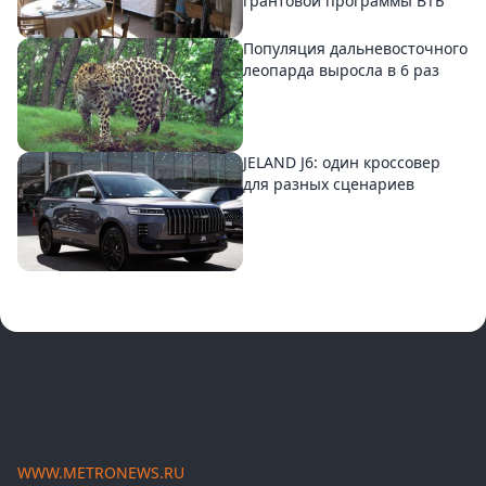
грантовой программы ВТБ
Популяция дальневосточного
леопарда выросла в 6 раз
JELAND J6: один кроссовер
для разных сценариев
WWW.METRONEWS.RU