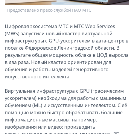
Спецпроекты
Предоставлено пресс-службой ПАО МТС
Звезды
Выборы
Цифровая экосистема МТС и МТС Web Services
2026
(MWS) запустили новый кластер виртуальной
Скачай
инфраструктуры с GPU-ускорителем в дата-центре в
Metro
посёлке Фёдоровское Ленинградской области. В
результате общая мощность облака в ЦОД выросла
в два раза. Новый кластер ориентирован для
обучения и работы моделей генеративного
искусственного интеллекта.
Виртуальная инфраструктура с GPU (графическим
ускорителем) необходима для работы с машинным
обучением (ML) и искусственным интеллектом. С её
помощью можно быстро обрабатывать большие
информационные массивы, например,
изображения или видео; производить