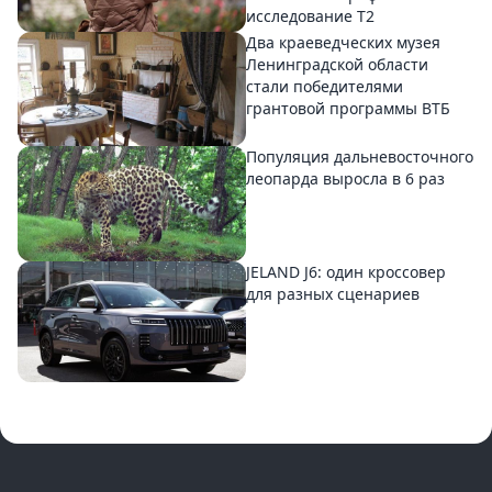
исследование T2
Два краеведческих музея
Ленинградской области
стали победителями
грантовой программы ВТБ
Популяция дальневосточного
леопарда выросла в 6 раз
JELAND J6: один кроссовер
для разных сценариев