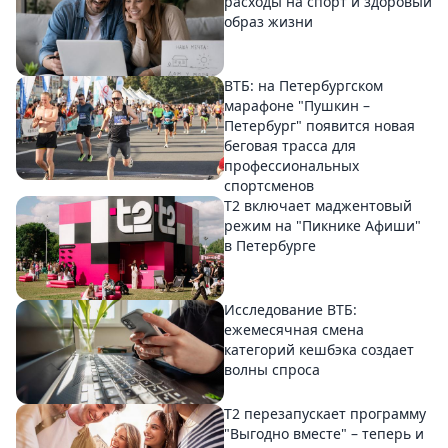
расходы на спорт и здоровый
образ жизни
ВТБ: на Петербургском
марафоне "Пушкин –
Петербург" появится новая
беговая трасса для
профессиональных
спортсменов
Т2 включает маджентовый
режим на "Пикнике Афиши"
в Петербурге
Исследование ВТБ:
ежемесячная смена
категорий кешбэка создает
волны спроса
Т2 перезапускает программу
"Выгодно вместе" – теперь и