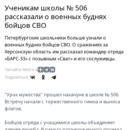
Петербург
Ученикам школы № 506
Россия
рассказали о военных буднях
Мир
бойцов СВО
Здоровье
Еда
Петербургские школьники больше узнали о
Туризм
военных буднях бойцов СВО. О сражениях за
Мода
Херсонскую область им рассказал командир отряда
Театр
«БАРС-33» с позывным «Сват» и его сослуживцы.
Кино
Читайте Metro в
Афиша
Поделиться
Книги
Выставки
"Урок мужества" прошел накануне в школе № 506.
Пресс-
Встречу начали с торжественного гимна и выноса
релизы
флагов.
О
Metro
Бойцов отряда с учащимися школы объединяет
давняя дружба. В рамках патриотического проекта
Стримы