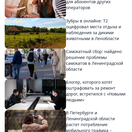
для абонентов других
операторов
Зубры в онлайне: Т2
оцифровал места отдыха и
наблюдения за дикими
животными в Ленобласти
Самокатный сбор: найдено
решение проблемы
самокатов в Ленинградской
области
Блогер, которого хотят
оштрафовать за ремонт
дорог, встретился с «Новыми
людьми»
В Петербурге и
Ленинградской области
растет потребление
мобильного трафика –