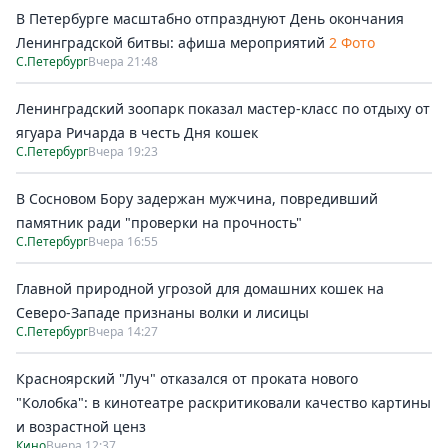
В Петербурге масштабно отпразднуют День окончания
Ленинградской битвы: афиша мероприятий
2 Фото
С.Петербург
Вчера 21:48
Ленинградский зоопарк показал мастер-класс по отдыху от
ягуара Ричарда в честь Дня кошек
С.Петербург
Вчера 19:23
В Сосновом Бору задержан мужчина, повредивший
памятник ради "проверки на прочность"
С.Петербург
Вчера 16:55
Главной природной угрозой для домашних кошек на
Северо-Западе признаны волки и лисицы
С.Петербург
Вчера 14:27
Красноярский "Луч" отказался от проката нового
"Колобка": в кинотеатре раскритиковали качество картины
и возрастной ценз
Кино
Вчера 12:37