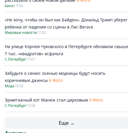
рассказала о своём новом фильме
4 Фото
Кино
17:54
«Не хочу, чтобы он был как Байден». Дональд Трамп уберег
ребенка от падения со сцены в Лас-Вегасе
Мировые новости
17:23
На улице Корнея Чуковского в Петербурге обновили свыше
7 тыс. «квадратов» асфальта
С.Петербург
17:01
Забудьте о синих: осенью модницы будут носить
коричневые джинсы
6 Фото
Мода
16:32
Эрмитажный кот Манеж стал цирковым
9 Фото
С.Петербург
15:58
Еще →