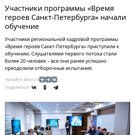
Петербург
Участники программы «Время
Россия
героев Санкт-Петербурга» начали
Мир
обучение
Здоровье
Еда
Участники региональной кадровой программы
Туризм
«Время героев Санкт-Петербурга» приступили к
Мода
обучению. Слушателями первого потока стали
Театр
более 20 человек – все они ранее успешно
Кино
преодолели отборочные испытания.
Афиша
Читайте Metro в
Книги
Поделиться
Выставки
Пресс-
релизы
О
Metro
Стримы