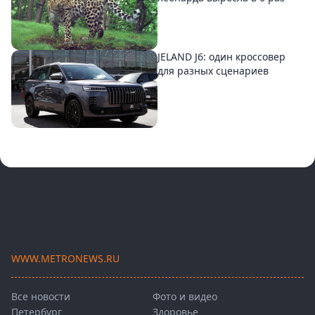
JELAND J6: один кроссовер
для разных сценариев
WWW.METRONEWS.RU
Все новости
Фото и видео
Петербург
Здоровье