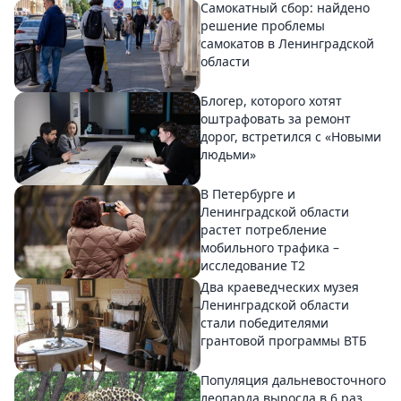
Самокатный сбор: найдено
решение проблемы
самокатов в Ленинградской
области
Блогер, которого хотят
оштрафовать за ремонт
дорог, встретился с «Новыми
людьми»
В Петербурге и
Ленинградской области
растет потребление
мобильного трафика –
исследование T2
Два краеведческих музея
Ленинградской области
стали победителями
грантовой программы ВТБ
Популяция дальневосточного
леопарда выросла в 6 раз