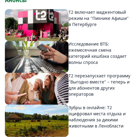
Анонсы
Т2 включает маджентовый
режим на "Пикнике Афиши"
в Петербурге
Исследование ВТБ:
ежемесячная смена
категорий кешбэка создает
волны спроса
Т2 перезапускает программу
"Выгодно вместе" – теперь и
для абонентов других
операторов
Зубры в онлайне: Т2
оцифровал места отдыха и
наблюдения за дикими
животными в Ленобласти