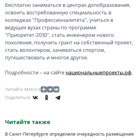
бесплатно заниматься в центрах допобразования,
Спецпроекты
освоить востребованную специальность в
Звезды
колледжах "Профессионалитета", учиться в
Выборы
ведущих вузах страны по программе
2026
"Приоритет-2030", стать инженером нового
Скачай
поколения, получить грант на собственный проект,
Metro
стать волонтером, заниматься спортом,
путешествовать и многое другое.
Подробности – на сайте
национальныепроекты.рф
.
Читайте Metro в
Поделиться
Читайте также
В Санкт-Петербурге определили очередность размещения