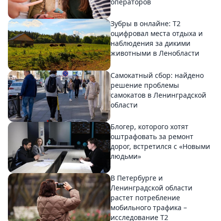
операторов
Зубры в онлайне: Т2
оцифровал места отдыха и
наблюдения за дикими
животными в Ленобласти
Самокатный сбор: найдено
решение проблемы
самокатов в Ленинградской
области
Блогер, которого хотят
оштрафовать за ремонт
дорог, встретился с «Новыми
людьми»
В Петербурге и
Ленинградской области
растет потребление
мобильного трафика –
исследование T2