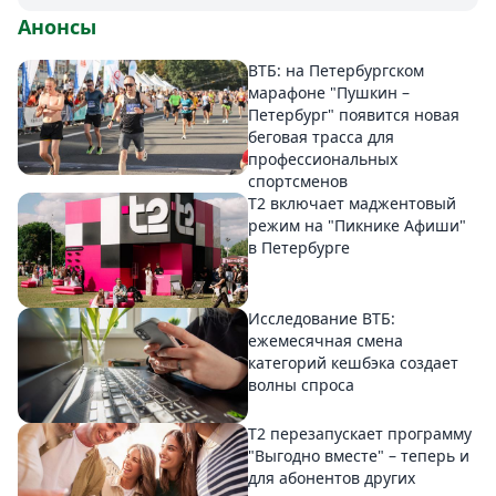
Анонсы
ВТБ: на Петербургском
марафоне "Пушкин –
Петербург" появится новая
беговая трасса для
профессиональных
спортсменов
Т2 включает маджентовый
режим на "Пикнике Афиши"
в Петербурге
Исследование ВТБ:
ежемесячная смена
категорий кешбэка создает
волны спроса
Т2 перезапускает программу
"Выгодно вместе" – теперь и
для абонентов других