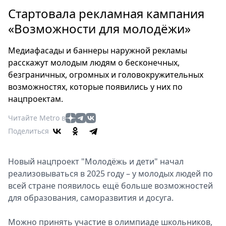
Петербург
Стартовала рекламная кампания
Россия
«Возможности для молодёжи»
Мир
Здоровье
Медиафасады и баннеры наружной рекламы
Еда
расскажут молодым людям о бесконечных,
Туризм
безграничных, огромных и головокружительных
Мода
возможностях, которые появились у них по
Театр
нацпроектам.
Кино
Читайте Metro в
Афиша
Поделиться
Книги
Выставки
Новый нацпроект "Молодёжь и дети" начал
Пресс-
реализовываться в 2025 году – у молодых людей по
релизы
всей стране появилось ещё больше возможностей
О
для образования, саморазвития и досуга.
Metro
Можно принять участие в олимпиаде школьников,
Стримы